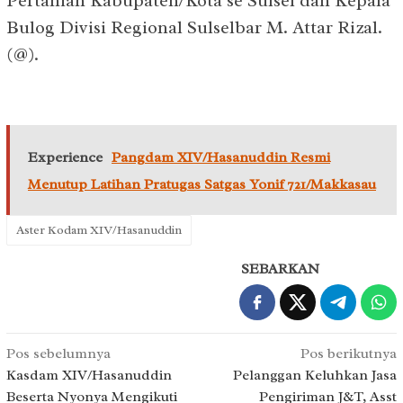
Pertanian Kabupaten/Kota se Sulsel dan Kepala
Bulog Divisi Regional Sulselbar M. Attar Rizal.
(@).
Experience
Pangdam XIV/Hasanuddin Resmi
Menutup Latihan Pratugas Satgas Yonif 721/Makkasau
Aster Kodam XIV/Hasanuddin
SEBARKAN
Navigasi
Pos sebelumnya
Pos berikutnya
pos
Kasdam XIV/Hasanuddin
Pelanggan Keluhkan Jasa
Beserta Nyonya Mengikuti
Pengiriman J&T, Asst