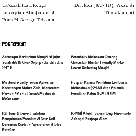
Ta’uziah Hari Ketiga
Direktur J&T- HQ : Akan di
kepergian Alm.Jenderal
Tindaklanjuti
Purn.H.George Toissuta
POS TERKAIT
Semangat Berkurban Masjid Al Jafar
Pentahelix Makassar Dorong
Sembelih 15 Ekor Sapi pada Iduladha
Ekosistem Muslim Friendly Market
1447 H
Lewat Gathering Masjid
Moslem Friendly Forum Apresiasi
Respon Komisi Pemilihan Lembaga
Kedatangan Maher Zain, Momentum
Mahasiswa (KPLM) Atas Polemik
Perkuat Wisata Ramah Muslim di
Pemilihan Ketua BEM FH UMI
Makassar
H2F Tour & Travel Hadirkan
[OPINI] World Tourism Day, Pariwisata
Pengalaman Premium di Tour Bali
Sebagai Penjaga Alam
Bersama Corteva Agriscience & Blue
Retailer