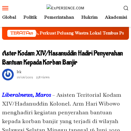
Loncat
Menu
ke
Mobile
Global
Politik
Pemerintahan
Hukrim
Akademisi
konten
EST 2026, Perkuat Peluang Wastra Lokal Tembus Pasar Nasional
TEᖇᗩTᗩᔕ
Aster Kodam XIV/Hasanuddin Hadiri Penyerahan
Bantuan Kepada Korban Banjir
Itk
16/06/2019
258 views
Liberalnews, Maros
– Asisten Teritorial Kodam
XIV/Hadanuddin Kolonel. Arm Hari Wibowo
menghadiri kegiatan penyerahan bantuan
kepada korban banjir yang terjadi di wilayah
Sulawesi Selatan Minggu tanggal 16 Juni 2019