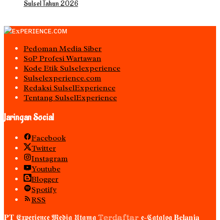
Sulsel Tahun 2026
Pedoman Media Siber
S0P Profesi Wartawan
Kode Etik Sulselexperience
Sulselexperience.com
Redaksi SulselExperience
Tentang SulselExperience
Jaringan Social
Facebook
Twitter
Instagram
Youtube
Blogger
Spotify
RSS
𝐏𝐓 𝕰𝖝𝖕𝖊𝖗𝖎𝖊𝖓𝖈𝖊 𝕸𝖊𝖉𝖎𝖆 𝖀𝖙𝖆𝖒𝖆 𝕋𝕖𝕣𝕕𝕒𝕗𝕥𝕒𝕣 𝖊-𝕮𝖆𝖙𝖆𝖑𝖔𝖌 𝐁𝐞𝐥𝐚𝐧𝐣𝐚