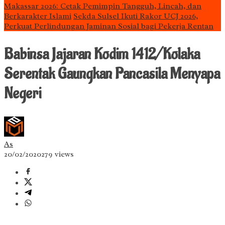
Makassar 2026: Cetak Pemimpin Tangguh, Lincah, dan
Berkarakter Islami
Sekda Sulsel Ikuti Rakor UCJ 2026,
Perkuat Perlindungan Jaminan Sosial bagi Pekerja Rentan
Babinsa Jajaran Kodim 1412/Kolaka
Serentak Gaungkan Pancasila Menyapa
Negeri
As
20/02/2020
279 views