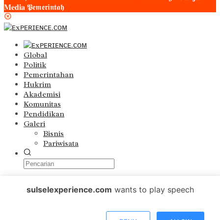
𝐌𝐞𝐝𝐢𝐚 𝕻𝖊𝖒𝖊𝖗𝖎𝖓𝖙𝖆𝖍
Global
Politik
Pemerintahan
Hukrim
Akademisi
Komunitas
Pendidikan
Galeri
Bisnis
Pariwisata
Pedoman Media Siber
sulselexperience.com
wants to play speech
S0P Profesi Wartawan
Kode Etik Sulselexperience
Sulselexperience.com