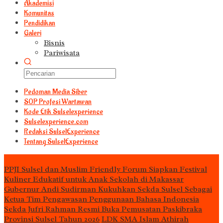
Akademisi
Komunitas
Pendidikan
Galeri
Bisnis
Pariwisata
Pedoman Media Siber
S0P Profesi Wartawan
Kode Etik Sulselexperience
Sulselexperience.com
Redaksi SulselExperience
Tentang SulselExperience
TEᖇᗩTᗩᔕ
PPJI Sulsel dan Muslim Friendly Forum Siapkan Festival
Kuliner Edukatif untuk Anak Sekolah di Makassar
Gubernur Andi Sudirman Kukuhkan Sekda Sulsel Sebagai
Ketua Tim Pengawasan Penggunaan Bahasa Indonesia
Sekda Jufri Rahman Resmi Buka Pemusatan Paskibraka
Provinsi Sulsel Tahun 2026
LDK SMA Islam Athirah