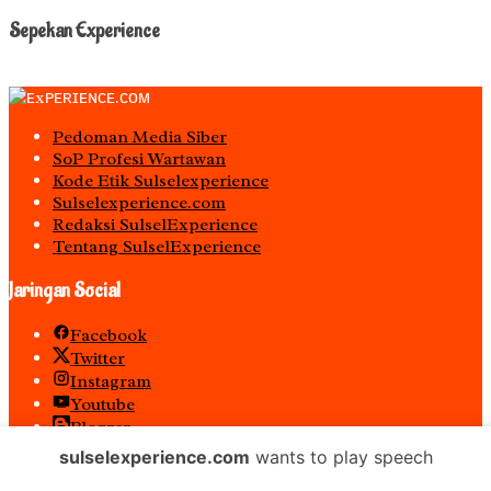
Sepekan Experience
Pedoman Media Siber
S0P Profesi Wartawan
Kode Etik Sulselexperience
Sulselexperience.com
Redaksi SulselExperience
Tentang SulselExperience
Jaringan Social
Facebook
Twitter
Instagram
Youtube
Blogger
Spotify
sulselexperience.com
wants to play speech
RSS