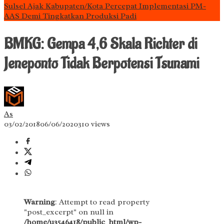
Sulsel Ajak Kabupaten/Kota Percepat Implementasi PM-
AAS Demi Tingkatkan Produksi Padi
BMKG: Gempa 4,6 Skala Richter di
Jeneponto Tidak Berpotensi Tsunami
As
03/02/2018
06/06/2020
310 views
Warning
: Attempt to read property
"post_excerpt" on null in
/home/u3546418/public_html/wp-