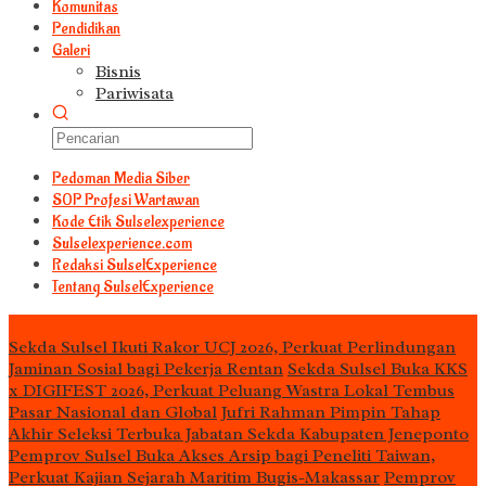
Komunitas
Pendidikan
Galeri
Bisnis
Pariwisata
Pedoman Media Siber
S0P Profesi Wartawan
Kode Etik Sulselexperience
Sulselexperience.com
Redaksi SulselExperience
Tentang SulselExperience
TEᖇᗩTᗩᔕ
Sekda Sulsel Ikuti Rakor UCJ 2026, Perkuat Perlindungan
Jaminan Sosial bagi Pekerja Rentan
Sekda Sulsel Buka KKS
x DIGIFEST 2026, Perkuat Peluang Wastra Lokal Tembus
Pasar Nasional dan Global
Jufri Rahman Pimpin Tahap
Akhir Seleksi Terbuka Jabatan Sekda Kabupaten Jeneponto
Pemprov Sulsel Buka Akses Arsip bagi Peneliti Taiwan,
Perkuat Kajian Sejarah Maritim Bugis-Makassar
Pemprov