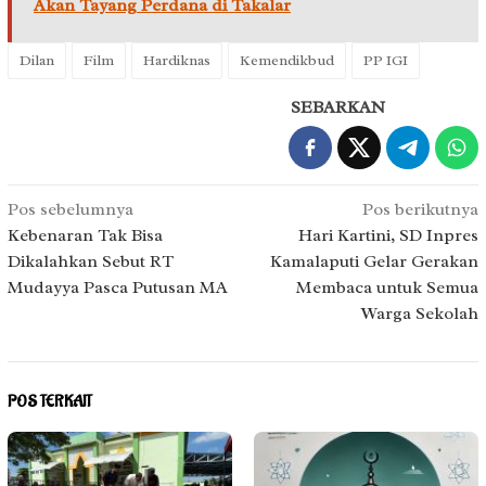
Akan Tayang Perdana di Takalar
Dilan
Film
Hardiknas
Kemendikbud
PP IGI
SEBARKAN
Navigasi
Pos sebelumnya
Pos berikutnya
pos
Kebenaran Tak Bisa
Hari Kartini, SD Inpres
Dikalahkan Sebut RT
Kamalaputi Gelar Gerakan
Mudayya Pasca Putusan MA
Membaca untuk Semua
Warga Sekolah
POS TERKAIT