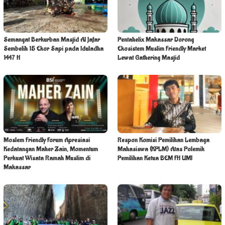
Semangat Berkurban Masjid Al Jafar
Pentahelix Makassar Dorong
Sembelih 15 Ekor Sapi pada Iduladha
Ekosistem Muslim Friendly Market
1447 H
Lewat Gathering Masjid
Moslem Friendly Forum Apresiasi
Respon Komisi Pemilihan Lembaga
Kedatangan Maher Zain, Momentum
Mahasiswa (KPLM) Atas Polemik
Perkuat Wisata Ramah Muslim di
Pemilihan Ketua BEM FH UMI
Makassar