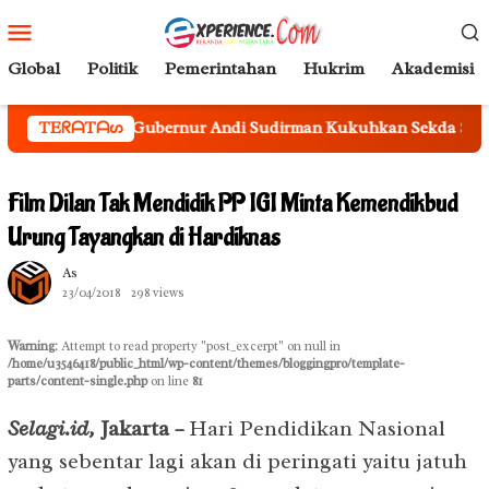
Loncat
Menu
ke
Mobile
konten
Global
Politik
Pemerintahan
Hukrim
Akademisi
bernur Andi Sudirman Kukuhkan Sekda Sulsel Sebagai Ketua Ti
TEᖇᗩTᗩᔕ
Film Dilan Tak Mendidik PP IGI Minta Kemendikbud
Urung Tayangkan di Hardiknas
As
23/04/2018
298 views
Warning
: Attempt to read property "post_excerpt" on null in
/home/u3546418/public_html/wp-content/themes/bloggingpro/template-
parts/content-single.php
on line
81
Selagi.id,
Jaka
rta
–
Hari Pendidikan Nasional
yang sebentar lagi akan di peringati yaitu jatuh