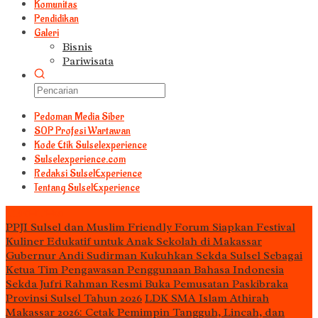
Komunitas
Pendidikan
Galeri
Bisnis
Pariwisata
Pedoman Media Siber
S0P Profesi Wartawan
Kode Etik Sulselexperience
Sulselexperience.com
Redaksi SulselExperience
Tentang SulselExperience
TEᖇᗩTᗩᔕ
PPJI Sulsel dan Muslim Friendly Forum Siapkan Festival
Kuliner Edukatif untuk Anak Sekolah di Makassar
Gubernur Andi Sudirman Kukuhkan Sekda Sulsel Sebagai
Ketua Tim Pengawasan Penggunaan Bahasa Indonesia
Sekda Jufri Rahman Resmi Buka Pemusatan Paskibraka
Provinsi Sulsel Tahun 2026
LDK SMA Islam Athirah
Makassar 2026: Cetak Pemimpin Tangguh, Lincah, dan