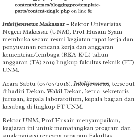
content/themes/bloggingpro/template-
parts/content-single.php
on line
81
Intelijennews
Maka
ssar
–
Rektor Univeristas
Negeri Makassar (UNM), Prof Husain Syam
membuka secara resmi kegiatan rapat kerja dan
penyusunan rencana kerja dan anggaran
kementrian/lembaga (RKA-K/L) tahun
anggaran (TA) 2019 lingkup fakultas teknik (FT)
UNM.
Acara Sabtu (05/05/2018).
Intelijennews
, tersebut
dihadiri Dekan, Wakil Dekan, ketua-sekretaris
jurusan, kepala laboratotium, kepala bagian dan
kasubag di lingkup FT UNM.
Rektor UNM, Prof Husain menyampaikan,
kegiatan ini untuk mematangkan program dan
singkronisasi rencana program Fakultas,