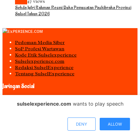
News
47 views
Sekda Jufri Rahman Resmi Buka Pemusatan Paskibraka Provinsi
Sulsel Tahun 2026
Pedoman Media Siber
S0P Profesi Wartawan
Kode Etik Sulselexperience
Sulselexperience.com
Redaksi SulselExperience
Tentang SulselExperience
Jaringan Social
Facebook
sulselexperience.com
wants to play speech
Twitter
Instagram
Youtube
DENY
ALLOW
Blogger
Spotify
RSS