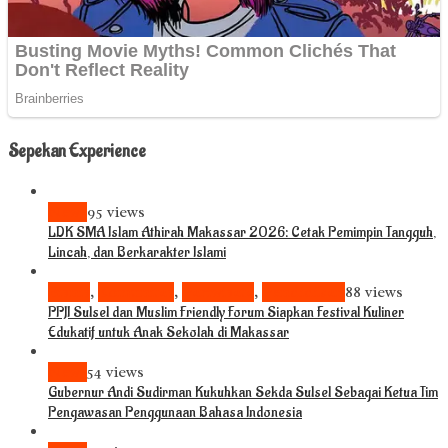
Sepekan Experience
News
95 views
LDK SMA Islam Athirah Makassar 2026: Cetak Pemimpin Tangguh,
Lincah, dan Berkarakter Islami
Bisnis
,
Komunitas
,
Pariwisata
,
Pendidikan
88 views
PPJI Sulsel dan Muslim Friendly Forum Siapkan Festival Kuliner
Edukatif untuk Anak Sekolah di Makassar
News
54 views
Gubernur Andi Sudirman Kukuhkan Sekda Sulsel Sebagai Ketua Tim
Pengawasan Penggunaan Bahasa Indonesia