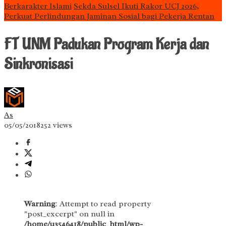
Berkarakter Islami
Sekda Sulsel Ikuti Rakor UCJ 2026,
Perkuat Perlindungan Jaminan Sosial bagi Pekerja Rentan
FT UNM Padukan Program Kerja dan
Sinkronisasi
As
05/05/2018
252 views
Warning
: Attempt to read property
"post_excerpt" on null in
/home/u3546418/public_html/wp-