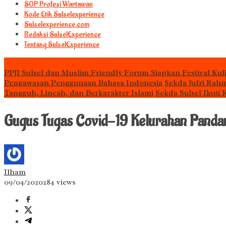
S0P Profesi Wartawan
Kode Etik Sulselexperience
Sulselexperience.com
Redaksi SulselExperience
Tentang SulselExperience
TEᖇᗩTᗩᔕ
PPJI Sulsel dan Muslim Friendly Forum Siapkan Festival Kul
Pengawasan Penggunaan Bahasa Indonesia
Sekda Jufri Rah
Tangguh, Lincah, dan Berkarakter Islami
Sekda Sulsel Ikuti
Gugus Tugas Covid-19 Kelurahan Panda
Ilham
09/04/2020
284 views