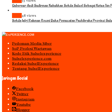
News
55 views
Gubernur Andi Sudirman Kukuhkan Sekda Sulsel Sebagai Ketua Tim
News
48 views
Sekda Jufri Rahman Resmi Buka Pemusatan Paskibraka Provinsi Sul
Pedoman Media Siber
S0P Profesi Wartawan
Kode Etik Sulselexperience
Sulselexperience.com
Redaksi SulselExperience
Tentang SulselExperience
Jaringan Social
Facebook
Twitter
Instagram
Youtube
Blogger