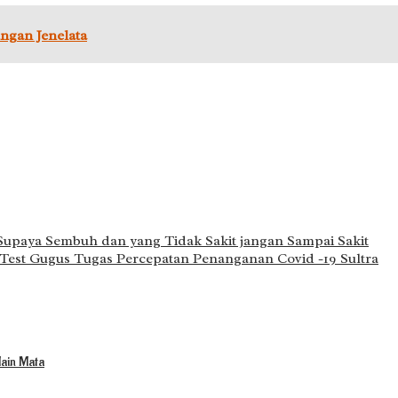
gan Jenelata
upaya Sembuh dan yang Tidak Sakit jangan Sampai Sakit
st Gugus Tugas Percepatan Penanganan Covid -19 Sultra
ain Mata