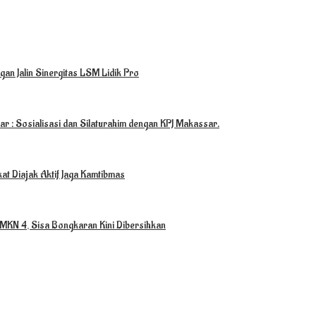
an Jalin Sinergitas LSM Lidik Pro
r : Sosialisasi dan Silaturahim dengan KPJ Makassar.
at Diajak Aktif Jaga Kamtibmas
MKN 4, Sisa Bongkaran Kini Dibersihkan