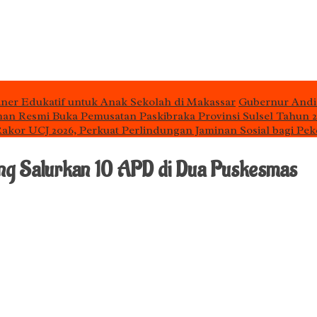
iner Edukatif untuk Anak Sekolah di Makassar
Gubernur Andi
man Resmi Buka Pemusatan Paskibraka Provinsi Sulsel Tahun 
 Rakor UCJ 2026, Perkuat Perlindungan Jaminan Sosial bagi Pek
ng Salurkan 10 APD di Dua Puskesmas