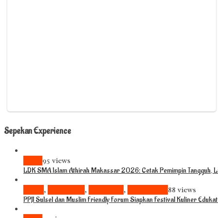
Sepekan Experience
News
95 views
LDK SMA Islam Athirah Makassar 2026: Cetak Pemimpin Tangguh, Li
Bisnis
,
Komunitas
,
Pariwisata
,
Pendidikan
88 views
PPJI Sulsel dan Muslim Friendly Forum Siapkan Festival Kuliner Eduka