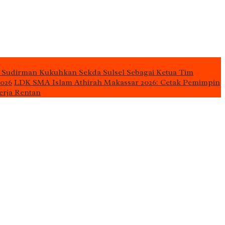
 Sudirman Kukuhkan Sekda Sulsel Sebagai Ketua Tim
2026
LDK SMA Islam Athirah Makassar 2026: Cetak Pemimpin
erja Rentan