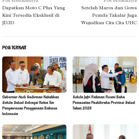
Navigasi
Pos sebelumnya
Pos berikutnya
pos
Dapatkan Moto C Plus Yang
Setelah Maros dan Gowa
Kini Tersedia Eksklusif di
Pemda Takalar Juga
JD.ID
Wujudkan Cita Cita UHC
POS TERKAIT
Gubernur Andi Sudirman Kukuhkan
Sekda Jufri Rahman Resmi Buka
Sekda Sulsel Sebagai Ketua Tim
Pemusatan Paskibraka Provinsi Sulsel
Pengawasan Penggunaan Bahasa
Tahun 2026
Indonesia