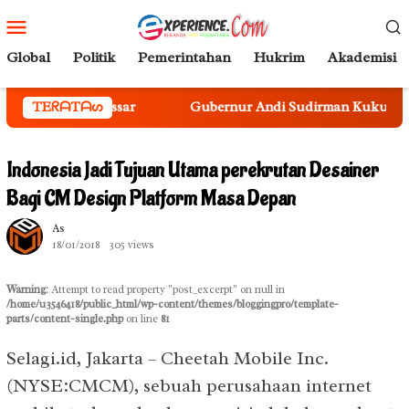
Loncat
Menu
ke
Mobile
konten
Global
Politik
Pemerintahan
Hukrim
Akademisi
TEᖇᗩTᗩᔕ
Gubernur Andi Sudirman Kukuhkan Sekda Sulsel Sebaga
Indonesia Jadi Tujuan Utama perekrutan Desainer
Bagi CM Design Platform Masa Depan
As
18/01/2018
305 views
Warning
: Attempt to read property "post_excerpt" on null in
/home/u3546418/public_html/wp-content/themes/bloggingpro/template-
parts/content-single.php
on line
81
Selagi.id, Jakarta – Cheetah Mobile Inc.
(NYSE:CMCM), sebuah perusahaan internet