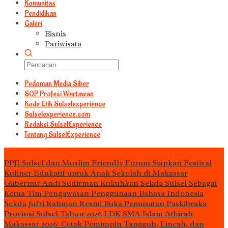
Komunitas
Pendidikan
Galeri
Bisnis
Pariwisata
Pedoman Media Siber
S0P Profesi Wartawan
Kode Etik Sulselexperience
Sulselexperience.com
Redaksi SulselExperience
Tentang SulselExperience
TEᖇᗩTᗩᔕ
PPJI Sulsel dan Muslim Friendly Forum Siapkan Festival
Kuliner Edukatif untuk Anak Sekolah di Makassar
Gubernur Andi Sudirman Kukuhkan Sekda Sulsel Sebagai
Ketua Tim Pengawasan Penggunaan Bahasa Indonesia
Sekda Jufri Rahman Resmi Buka Pemusatan Paskibraka
Provinsi Sulsel Tahun 2026
LDK SMA Islam Athirah
Makassar 2026: Cetak Pemimpin Tangguh, Lincah, dan