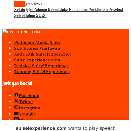
News
50 views
Sekda Jufri Rahman Resmi Buka Pemusatan Paskibraka Provinsi
Sulsel Tahun 2026
Pedoman Media Siber
S0P Profesi Wartawan
Kode Etik Sulselexperience
Sulselexperience.com
Redaksi SulselExperience
Tentang SulselExperience
Jaringan Social
Facebook
Twitter
Instagram
Youtube
Blogger
Spotify
sulselexperience.com
wants to play speech