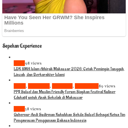
Sepekan Experience
News
98 views
LDK SMA Islam Athirah Makassar 2026: Cetak Pemimpin Tangguh,
Lincah, dan Berkarakter Islami
Bisnis
,
Komunitas
,
Pariwisata
,
Pendidikan
89 views
PPJI Sulsel dan Muslim Friendly Forum Siapkan Festival Kuliner
Edukatif untuk Anak Sekolah di Makassar
News
58 views
Gubernur Andi Sudirman Kukuhkan Sekda Sulsel Sebagai Ketua Tim
Pengawasan Penggunaan Bahasa Indonesia