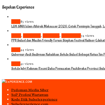
Sepekan Experience
News
85 views
LDK SMA Islam Athirah Makassar 2026: Cetak Pemimpin Tangguh, Li
Bisnis
,
Komunitas
,
Pariwisata
,
Pendidikan
74 views
PPJI Sulsel dan Muslim Friendly Forum Siapkan Festival Kuliner Eduka
News
44 views
Gubernur Andi Sudirman Kukuhkan Sekda Sulsel Sebagai Ketua Tim
News
41 views
Sekda Jufri Rahman Resmi Buka Pemusatan Paskibraka Provinsi Sul
Pedoman Media Siber
S0P Profesi Wartawan
Kode Etik Sulselexperience
Sulselexperience.com