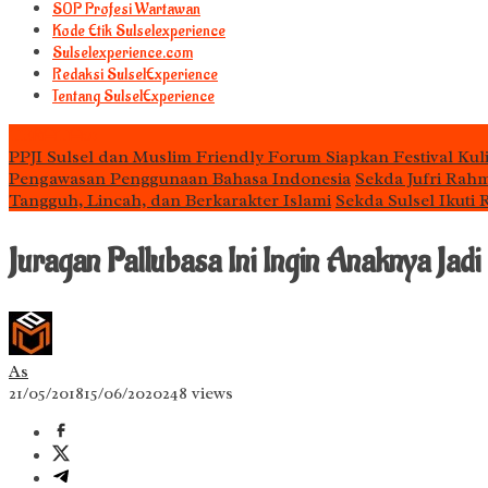
S0P Profesi Wartawan
Kode Etik Sulselexperience
Sulselexperience.com
Redaksi SulselExperience
Tentang SulselExperience
TEᖇᗩTᗩᔕ
PPJI Sulsel dan Muslim Friendly Forum Siapkan Festival Kul
Pengawasan Penggunaan Bahasa Indonesia
Sekda Jufri Rah
Tangguh, Lincah, dan Berkarakter Islami
Sekda Sulsel Ikuti
Juragan Pallubasa Ini Ingin Anaknya Ja
As
21/05/2018
15/06/2020
248 views