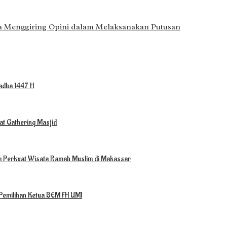
a Menggiring Opini dalam Melaksanakan Putusan
ladha 1447 H
t Gathering Masjid
m Perkuat Wisata Ramah Muslim di Makassar
Pemilihan Ketua BEM FH UMI