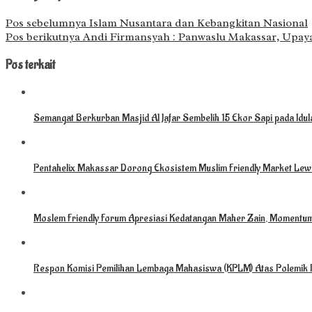
Pos sebelumnya
Islam Nusantara dan Kebangkitan Nasional
Pos berikutnya
Andi Firmansyah : Panwaslu Makassar, Upay
Pos terkait
Semangat Berkurban Masjid Al Jafar Sembelih 15 Ekor Sapi pada Idu
Pentahelix Makassar Dorong Ekosistem Muslim Friendly Market Lewa
Moslem Friendly Forum Apresiasi Kedatangan Maher Zain, Momentu
Respon Komisi Pemilihan Lembaga Mahasiswa (KPLM) Atas Polemik 