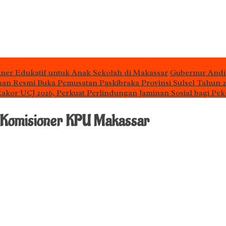
iner Edukatif untuk Anak Sekolah di Makassar
Gubernur Andi
man Resmi Buka Pemusatan Paskibraka Provinsi Sulsel Tahun 
 Rakor UCJ 2026, Perkuat Perlindungan Jaminan Sosial bagi Pek
di Komisioner KPU Makassar