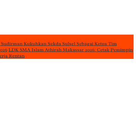
 Sudirman Kukuhkan Sekda Sulsel Sebagai Ketua Tim
2026
LDK SMA Islam Athirah Makassar 2026: Cetak Pemimpin
erja Rentan