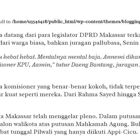
ull in
/home/u3546418/public_html/wp-content/themes/blogging
a datang dari para legislator DPRD Makassar terk
dari warga biasa, bahkan juragan pallubasa, Senin 
 hebat hebat. Mentalnya mental baja. Annemi dikan
komisoner KPU, Aamin,” tutur Daeng Bantang, jurag
nya komisioner yang benar-benar kokoh, tidak ter
ur kuat seperti mereka. Dari Rahma Sayed hingga 
 Makassar telah menggelar pleno. Dalam putus
alon walikota atas putusan Mahkamah Agung. Buka
ebat tunggal Pilwali yang hanya diikuti Appi-Cicu.