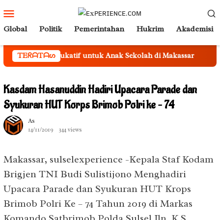
Loncat
Menu
ke
Mobile
Global
Politik
Pemerintahan
Hukrim
Akademisi
konten
iner Edukatif untuk Anak Sekolah di Makassar
TEᖇᗩTᗩᔕ
Gubernur 
Kasdam Hasanuddin Hadiri Upacara Parade dan
Syukuran HUT Korps Brimob Polri ke – 74
As
14/11/2019
344 views
Makassar, sulselexperience -Kepala Staf Kodam
Brigjen TNI Budi Sulistijono Menghadiri
Upacara Parade dan Syukuran HUT Krops
Brimob Polri Ke – 74 Tahun 2019 di Markas
Komando Satbrimob Polda Sulsel Jln. K.S.