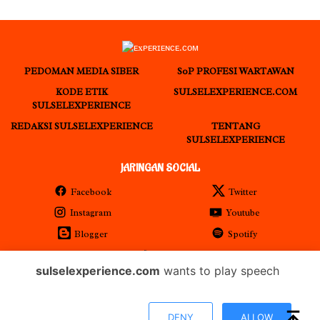
PEDOMAN MEDIA SIBER
S0P PROFESI WARTAWAN
KODE ETIK
SULSELEXPERIENCE.COM
SULSELEXPERIENCE
REDAKSI SULSELEXPERIENCE
TENTANG
SULSELEXPERIENCE
JARINGAN SOCIAL
Facebook
Twitter
Instagram
Youtube
Blogger
Spotify
RSS
sulselexperience.com
wants to play speech
𝐏𝐓 𝕰𝖝𝖕𝖊𝖗𝖎𝖊𝖓𝖈𝖊 𝕸𝖊𝖉𝖎𝖆 𝖀𝖙𝖆𝖒𝖆 𝕋𝕖𝕣𝕕𝕒𝕗𝕥𝕒𝕣 𝖊-𝕮𝖆𝖙𝖆𝖑𝖔𝖌 𝐁𝐞𝐥𝐚𝐧𝐣𝐚 𝐌𝐞𝐝𝐢𝐚
DENY
ALLOW