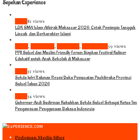
Sepekan Experience
News
81 views
LDK SMA Islam Athirah Makassar 2026: Cetak Pemimpin Tangguh,
Lincah, dan Berkarakter Islami
Bisnis
,
Komunitas
,
Pariwisata
,
Pendidikan
59 views
PPJI Sulsel dan Muslim Friendly Forum Siapkan Festival Kuliner
Edukatif untuk Anak Sekolah di Makassar
News
37 views
Sekda Jufri Rahman Resmi Buka Pemusatan Paskibraka Provinsi
Sulsel Tahun 2026
News
34 views
Gubernur Andi Sudirman Kukuhkan Sekda Sulsel Sebagai Ketua Tim
Pengawasan Penggunaan Bahasa Indonesia
Pedoman Media Siber