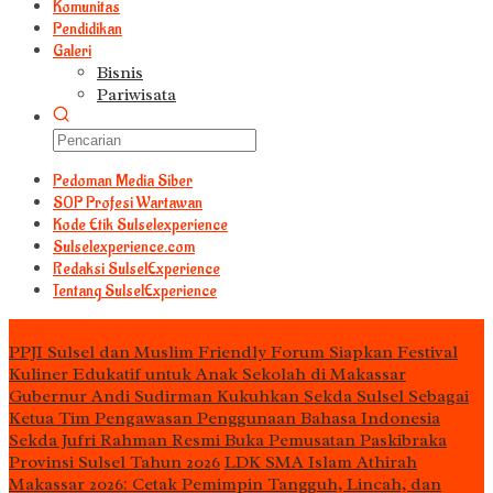
Komunitas
Pendidikan
Galeri
Bisnis
Pariwisata
Pedoman Media Siber
S0P Profesi Wartawan
Kode Etik Sulselexperience
Sulselexperience.com
Redaksi SulselExperience
Tentang SulselExperience
TEᖇᗩTᗩᔕ
PPJI Sulsel dan Muslim Friendly Forum Siapkan Festival
Kuliner Edukatif untuk Anak Sekolah di Makassar
Gubernur Andi Sudirman Kukuhkan Sekda Sulsel Sebagai
Ketua Tim Pengawasan Penggunaan Bahasa Indonesia
Sekda Jufri Rahman Resmi Buka Pemusatan Paskibraka
Provinsi Sulsel Tahun 2026
LDK SMA Islam Athirah
Makassar 2026: Cetak Pemimpin Tangguh, Lincah, dan