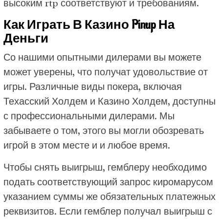
высоким rtp соответствуют и требованиям.
Как Играть В Казино Pinup На
Деньги
Со нашими опытными дилерами вы можете
может уверены, что получат удовольствие от
игры. Различные виды покера, включая
Техасский Холдем и Казино Холдем, доступны
с профессиональными дилерами. Мы
забываете о том, этого вы могли обозревать
игрой в этом месте и и любое время.
Чтобы снять выигрыш, гемблеру необходимо
подать соответствующий запрос киромарусом
указанием суммы же обязательных платежных
реквизитов. Если гемблер получал выигрыш с