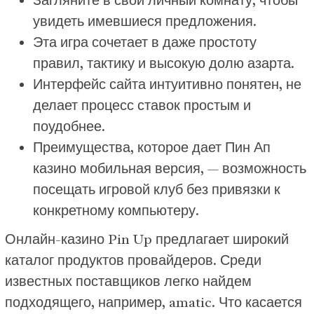
Загляните в свой личный комнату, чтобы
увидеть имевшиеся предложения.
Эта игра сочетает в даже простоту
правил, тактику и высокую долю азарта.
Интерфейс сайта интуитивно понятен, не
делает процесс ставок простым и
поудобнее.
Преимущества, которое дает Пин Ап
казино мобильная версия, — возможность
посещать игровой клуб без привязки к
конкретному компьютеру.
Онлайн-казино Pin Up предлагает широкий
каталог продуктов провайдеров. Среди
известных поставщиков легко найдем
подходящего, например, amatic. Что касается