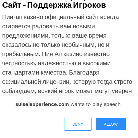
Сайт – Поддержка Игроков
Пин-ап казино официальный сайт всегда
старается радовать вам новыми
предложениями, только ваше время
оказалось не только необычным, но и
прибыльным. Пин Ап казино известно
честностью, надежностью и высокими
стандартами качества. Благодаря
официальной лицензии, которую тогда строго
соблюдаем, всякий игрок может могут уверен
в прозрачности результатов и безопасности
sulselexperience.com
wants to play speech
своих данных.
Для установки программы на смартфон а
DENY
ALLOW
планшет, откройте мобильную версию