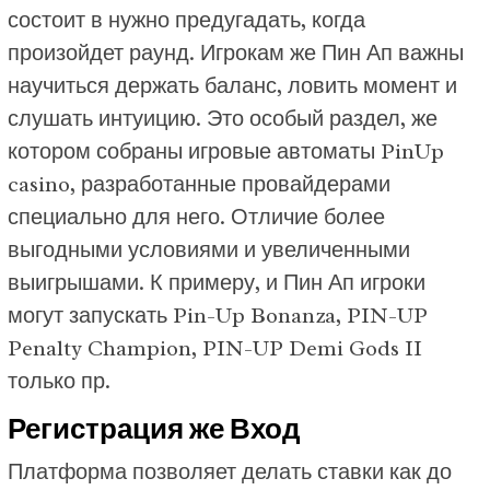
состоит в нужно предугадать, когда
произойдет раунд. Игрокам же Пин Ап важны
научиться держать баланс, ловить момент и
слушать интуицию. Это особый раздел, же
котором собраны игровые автоматы PinUp
casino, разработанные провайдерами
специально для него. Отличие более
выгодными условиями и увеличенными
выигрышами. К примеру, и Пин Ап игроки
могут запускать Pin-Up Bonanza, PIN-UP
Penalty Champion, PIN-UP Demi Gods II
только пр.
Регистрация же Вход
Платформа позволяет делать ставки как до