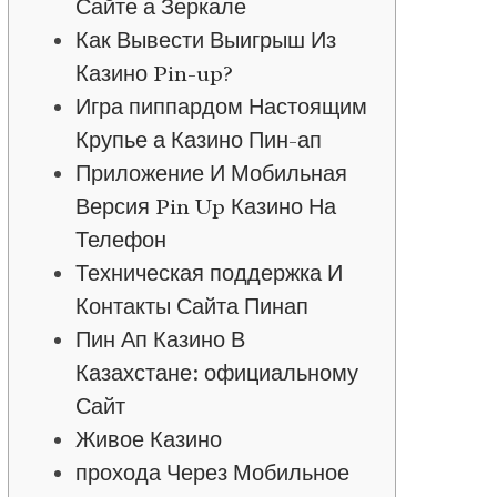
Сайте а Зеркале
Как Вывести Выигрыш Из
Казино Pin-up?
Игра пиппардом Настоящим
Крупье а Казино Пин-ап
Приложение И Мобильная
Версия Pin Up Казино На
Телефон
Техническая поддержка И
Контакты Сайта Пинап
Пин Ап Казино В
Казахстане: официальному
Сайт
Живое Казино
прохода Через Мобильное