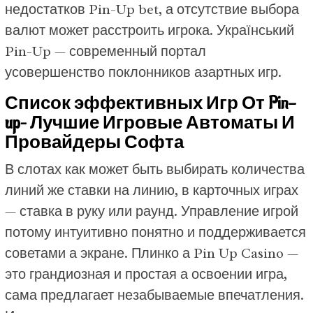
недостатков Pin-Up bet, а отсутствие выбора
валют может расстроить игрока. Український
Pin-Up — современный портал
усовершенство поклонников азартных игр.
Список эффективных Игр От Pin-
up– Лучшие Игровые Автоматы И
Провайдеры Софта
В слотах как может быть выбирать количества
линий же ставки на линию, в карточных играх
— ставка в руку или раунд. Управление игрой
потому интуитивно понятно и поддерживается
советами а экране. Плинко а Pin Up Casino —
это грандиозная и простая а освоении игра,
сама предлагает незабываемые впечатления.