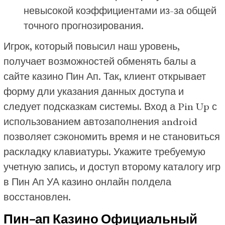
невысокой коэффициентами из-за общей
точного прогнозирования.
Игрок, который повысил наш уровень,
получает возможностей обменять балы а
сайте казино Пин Ап. Так, клиент открывает
форму дли указания данных доступа и
следует подсказкам системы. Вход а Pin Up с
использованием автозаполнения android
позволяет сэкономить время и не становиться
раскладку клавиатуры. Укажите требуемую
учетную запись, и доступ второму каталогу игр
в Пин Ап УА казино онлайн полдела
восстановлен.
Пин-ап Казино Официальный