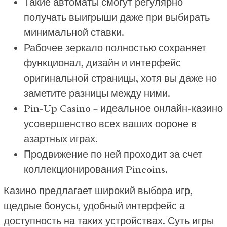
Такие автоматы смогут регулярно
получать выигрыши даже при выбирать
минимальной ставки.
Рабочее зеркало полностью сохраняет
функционал, дизайн и интерфейс
оригинальной страницы, хотя вы даже но
заметите разницы между ними.
Pin-Up Casino – идеальное онлайн-казино
усовершенство всех ваших оороне в
азартных играх.
Продвижение по ней проходит за счет
коллекционирования Pincoins.
Казино предлагает широкий выбора игр,
щедрые бонусы, удобный интерфейс а
доступность на таких устройствах. Суть игры