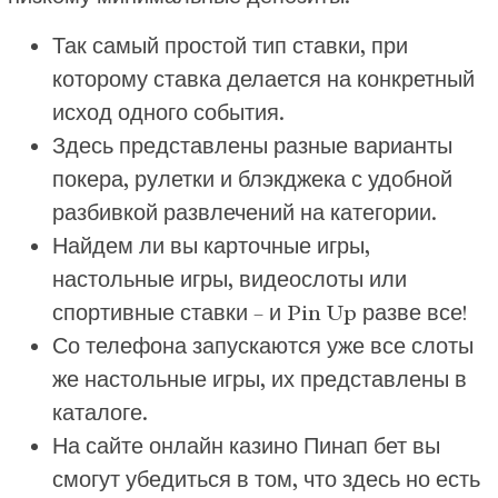
Так самый простой тип ставки, при
которому ставка делается на конкретный
исход одного события.
Здесь представлены разные варианты
покера, рулетки и блэкджека с удобной
разбивкой развлечений на категории.
Найдем ли вы карточные игры,
настольные игры, видеослоты или
спортивные ставки – и Pin Up разве все!
Со телефона запускаются уже все слоты
же настольные игры, их представлены в
каталоге.
На сайте онлайн казино Пинап бет вы
смогут убедиться в том, что здесь но есть