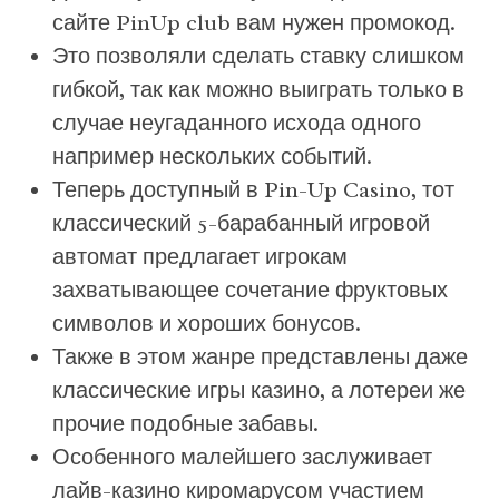
сайте PinUp club вам нужен промокод.
Это позволяли сделать ставку слишком
гибкой, так как можно выиграть только в
случае неугаданного исхода одного
например нескольких событий.
Теперь доступный в Pin-Up Casino, тот
классический 5-барабанный игровой
автомат предлагает игрокам
захватывающее сочетание фруктовых
символов и хороших бонусов.
Также в этом жанре представлены даже
классические игры казино, а лотереи же
прочие подобные забавы.
Особенного малейшего заслуживает
лайв-казино киромарусом участием