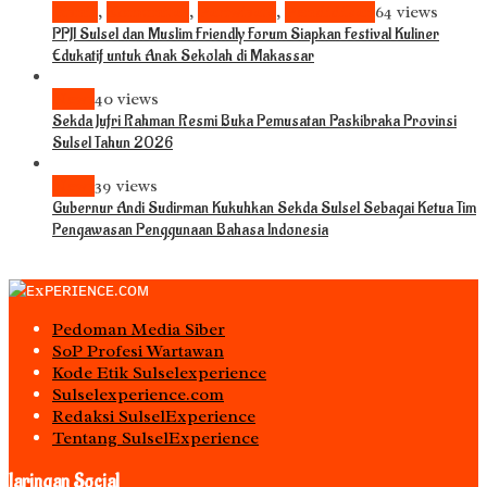
Bisnis
,
Komunitas
,
Pariwisata
,
Pendidikan
64 views
PPJI Sulsel dan Muslim Friendly Forum Siapkan Festival Kuliner
Edukatif untuk Anak Sekolah di Makassar
News
40 views
Sekda Jufri Rahman Resmi Buka Pemusatan Paskibraka Provinsi
Sulsel Tahun 2026
News
39 views
Gubernur Andi Sudirman Kukuhkan Sekda Sulsel Sebagai Ketua Tim
Pengawasan Penggunaan Bahasa Indonesia
Pedoman Media Siber
S0P Profesi Wartawan
Kode Etik Sulselexperience
Sulselexperience.com
Redaksi SulselExperience
Tentang SulselExperience
Jaringan Social