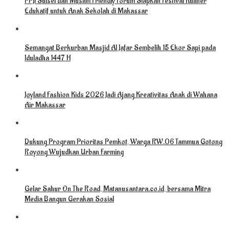
PPJI Sulsel dan Muslim Friendly Forum Siapkan Festival Kuliner
Edukatif untuk Anak Sekolah di Makassar
Semangat Berkurban Masjid Al Jafar Sembelih 15 Ekor Sapi pada
Iduladha 1447 H
Joyland Fashion Kids 2026 Jadi Ajang Kreativitas Anak di Wahana
Air Makassar
Dukung Program Prioritas Pemkot, Warga RW.06 Tammua Gotong
Royong Wujudkan Urban Farming
Gelar Sahur On The Road, Matanusantara.co.id, bersama Mitra
Media Bangun Gerakan Sosial