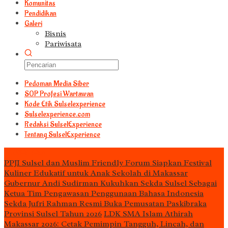
Komunitas
Pendidikan
Galeri
Bisnis
Pariwisata
Pedoman Media Siber
S0P Profesi Wartawan
Kode Etik Sulselexperience
Sulselexperience.com
Redaksi SulselExperience
Tentang SulselExperience
TEᖇᗩTᗩᔕ
PPJI Sulsel dan Muslim Friendly Forum Siapkan Festival
Kuliner Edukatif untuk Anak Sekolah di Makassar
Gubernur Andi Sudirman Kukuhkan Sekda Sulsel Sebagai
Ketua Tim Pengawasan Penggunaan Bahasa Indonesia
Sekda Jufri Rahman Resmi Buka Pemusatan Paskibraka
Provinsi Sulsel Tahun 2026
LDK SMA Islam Athirah
Makassar 2026: Cetak Pemimpin Tangguh, Lincah, dan