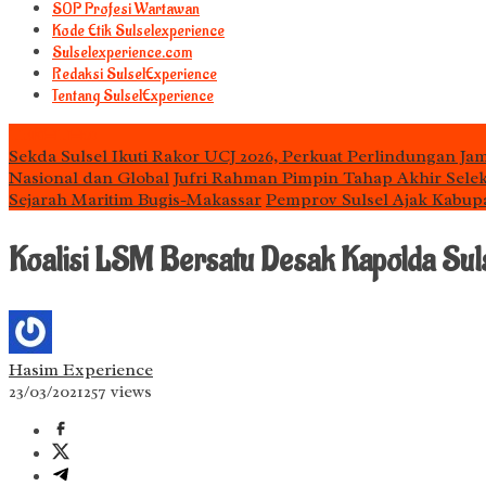
S0P Profesi Wartawan
Kode Etik Sulselexperience
Sulselexperience.com
Redaksi SulselExperience
Tentang SulselExperience
TEᖇᗩTᗩᔕ
Sekda Sulsel Ikuti Rakor UCJ 2026, Perkuat Perlindungan Jam
Nasional dan Global
Jufri Rahman Pimpin Tahap Akhir Selek
Sejarah Maritim Bugis-Makassar
Pemprov Sulsel Ajak Kabup
Koalisi LSM Bersatu Desak Kapolda Sul
Hasim Experience
23/03/2021
257 views