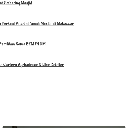
t Gathering Masjid
m Perkuat Wisata Ramah Muslim di Makassar
Pemilihan Ketua BEM FH UMI
a Corteva Agriscience & Blue Retailer