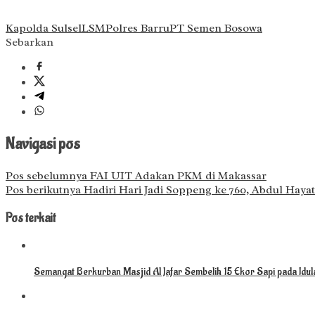
Kapolda Sulsel
LSM
Polres Barru
PT Semen Bosowa
Sebarkan
Navigasi pos
Pos sebelumnya
FAI UIT Adakan PKM di Makassar
Pos berikutnya
Hadiri Hari Jadi Soppeng ke 760, Abdul Hay
Pos terkait
Semangat Berkurban Masjid Al Jafar Sembelih 15 Ekor Sapi pada Idu