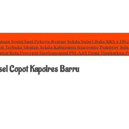
inan Sosial bagi Pekerja Rentan
Sekda Sulsel Buka KKS x DIG
si Terbuka Jabatan Sekda Kabupaten Jeneponto
Pemprov Sulse
aten/Kota Percepat Implementasi PM-AAS Demi Tingkatkan P
sel Copot Kapolres Barru