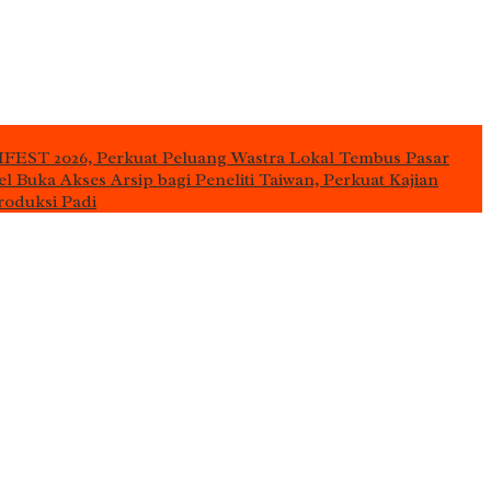
IFEST 2026, Perkuat Peluang Wastra Lokal Tembus Pasar
l Buka Akses Arsip bagi Peneliti Taiwan, Perkuat Kajian
roduksi Padi