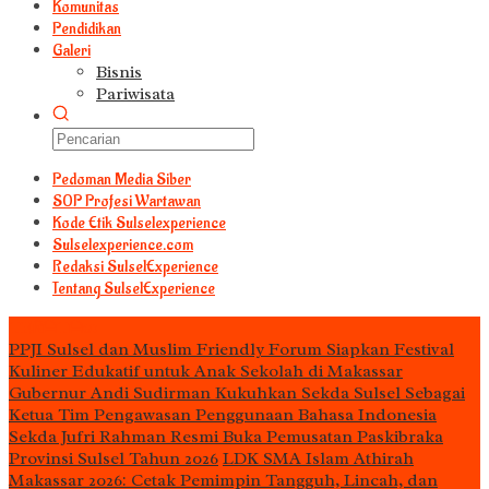
Komunitas
Pendidikan
Galeri
Bisnis
Pariwisata
Pedoman Media Siber
S0P Profesi Wartawan
Kode Etik Sulselexperience
Sulselexperience.com
Redaksi SulselExperience
Tentang SulselExperience
TEᖇᗩTᗩᔕ
PPJI Sulsel dan Muslim Friendly Forum Siapkan Festival
Kuliner Edukatif untuk Anak Sekolah di Makassar
Gubernur Andi Sudirman Kukuhkan Sekda Sulsel Sebagai
Ketua Tim Pengawasan Penggunaan Bahasa Indonesia
Sekda Jufri Rahman Resmi Buka Pemusatan Paskibraka
Provinsi Sulsel Tahun 2026
LDK SMA Islam Athirah
Makassar 2026: Cetak Pemimpin Tangguh, Lincah, dan