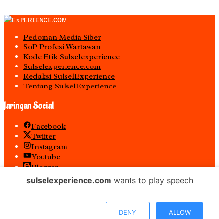
Pedoman Media Siber
S0P Profesi Wartawan
Kode Etik Sulselexperience
Sulselexperience.com
Redaksi SulselExperience
Tentang SulselExperience
Jaringan Social
Facebook
Twitter
Instagram
Youtube
Blogger
Spotify
sulselexperience.com
wants to play speech
RSS
𝐏𝐓 𝕰𝖝𝖕𝖊𝖗𝖎𝖊𝖓𝖈𝖊 𝕸𝖊𝖉𝖎𝖆 𝖀𝖙𝖆𝖒𝖆 𝕋𝕖𝕣𝕕𝕒𝕗𝕥𝕒𝕣 𝖊-𝕮𝖆𝖙𝖆𝖑𝖔𝖌 𝐁𝐞𝐥𝐚𝐧𝐣𝐚
DENY
ALLOW
𝐌𝐞𝐝𝐢𝐚 𝕻𝖊𝖒𝖊𝖗𝖎𝖓𝖙𝖆𝖍