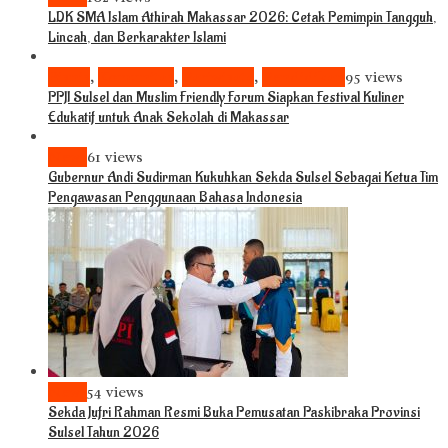
LDK SMA Islam Athirah Makassar 2026: Cetak Pemimpin Tangguh,
Lincah, dan Berkarakter Islami
Bisnis
,
Komunitas
,
Pariwisata
,
Pendidikan
95 views
PPJI Sulsel dan Muslim Friendly Forum Siapkan Festival Kuliner
Edukatif untuk Anak Sekolah di Makassar
News
61 views
Gubernur Andi Sudirman Kukuhkan Sekda Sulsel Sebagai Ketua Tim
Pengawasan Penggunaan Bahasa Indonesia
News
54 views
Sekda Jufri Rahman Resmi Buka Pemusatan Paskibraka Provinsi
Sulsel Tahun 2026