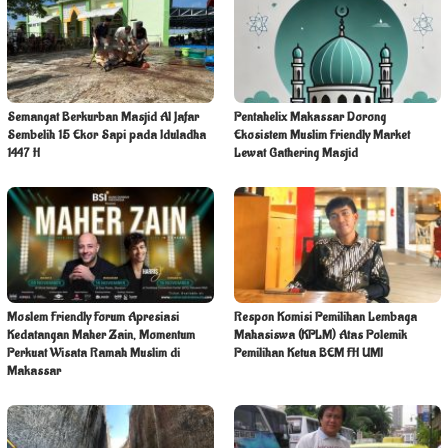
Semangat Berkurban Masjid Al Jafar
Pentahelix Makassar Dorong
Sembelih 15 Ekor Sapi pada Iduladha
Ekosistem Muslim Friendly Market
1447 H
Lewat Gathering Masjid
Moslem Friendly Forum Apresiasi
Respon Komisi Pemilihan Lembaga
Kedatangan Maher Zain, Momentum
Mahasiswa (KPLM) Atas Polemik
Perkuat Wisata Ramah Muslim di
Pemilihan Ketua BEM FH UMI
Makassar