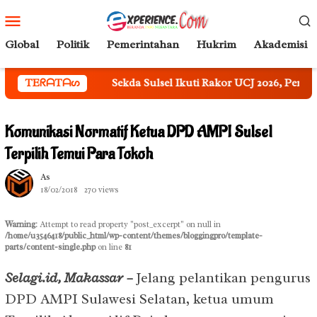
Loncat
Menu
ke
Mobile
konten
Global
Politik
Pemerintahan
Hukrim
Akademisi
TEᖇᗩTᗩᔕ
Sekda Sulsel Ikuti Rakor UCJ 2026, Perkuat Perlindunga
Komunikasi Normatif Ketua DPD AMPI Sulsel
Terpilih Temui Para Tokoh
As
18/02/2018
270 views
Warning
: Attempt to read property "post_excerpt" on null in
/home/u3546418/public_html/wp-content/themes/bloggingpro/template-
parts/content-single.php
on line
81
Selagi.id, Makassar –
Jelang pelantikan pengurus
DPD AMPI Sulawesi Selatan, ketua umum