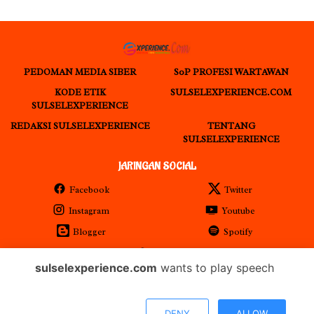
PEDOMAN MEDIA SIBER
S0P PROFESI WARTAWAN
KODE ETIK
SULSELEXPERIENCE.COM
SULSELEXPERIENCE
REDAKSI SULSELEXPERIENCE
TENTANG
SULSELEXPERIENCE
JARINGAN SOCIAL
Facebook
Twitter
Instagram
Youtube
Blogger
Spotify
RSS
sulselexperience.com
wants to play speech
𝐏𝐓 𝕰𝖝𝖕𝖊𝖗𝖎𝖊𝖓𝖈𝖊 𝕸𝖊𝖉𝖎𝖆 𝖀𝖙𝖆𝖒𝖆 𝕋𝕖𝕣𝕕𝕒𝕗𝕥𝕒𝕣 𝖊-𝕮𝖆𝖙𝖆𝖑𝖔𝖌 𝐁𝐞𝐥𝐚𝐧𝐣𝐚 𝐌𝐞𝐝𝐢𝐚
DENY
ALLOW