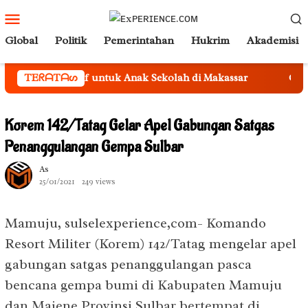
Loncat
Menu
ke
Mobile
Global
Politik
Pemerintahan
Hukrim
Akademisi
konten
 Edukatif untuk Anak Sekolah di Makassar
TEᖇᗩTᗩᔕ
Gubernur Andi
Korem 142/Tatag Gelar Apel Gabungan Satgas
Penanggulangan Gempa Sulbar
As
25/01/2021
249 views
Mamuju, sulselexperience,com- Komando
Resort Militer (Korem) 142/Tatag mengelar apel
gabungan satgas penanggulangan pasca
bencana gempa bumi di Kabupaten Mamuju
dan Majene Provinsi Sulbar bertempat di