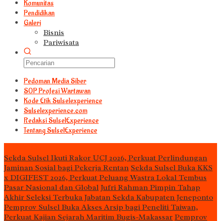
Komunitas
Pendidikan
Galeri
Bisnis
Pariwisata
Pedoman Media Siber
S0P Profesi Wartawan
Kode Etik Sulselexperience
Sulselexperience.com
Redaksi SulselExperience
Tentang SulselExperience
TEᖇᗩTᗩᔕ
Sekda Sulsel Ikuti Rakor UCJ 2026, Perkuat Perlindungan
Jaminan Sosial bagi Pekerja Rentan
Sekda Sulsel Buka KKS
x DIGIFEST 2026, Perkuat Peluang Wastra Lokal Tembus
Pasar Nasional dan Global
Jufri Rahman Pimpin Tahap
Akhir Seleksi Terbuka Jabatan Sekda Kabupaten Jeneponto
Pemprov Sulsel Buka Akses Arsip bagi Peneliti Taiwan,
Perkuat Kajian Sejarah Maritim Bugis-Makassar
Pemprov