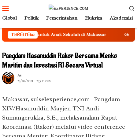
Loncat
Menu
ke
Mobile
Global
Politik
Pemerintahan
Hukrim
Akademisi
konten
dukatif untuk Anak Sekolah di Makassar
TEᖇᗩTᗩᔕ
Gubernur Andi S
Pangdam Hasanuddin Rakor Bersama Menko
Maritim dan Investasi RI Secara Virtual
As
24/02/2021
245 views
Makassar, sulselexperience,com- Pangdam
XIV/Hasanuddin Mayjen TNI Andi
Sumangerukka, S.E., melaksanakan Rapat
Koordinasi (Rakor) melalui video conference
bersama Menteri Koordinator Bidang