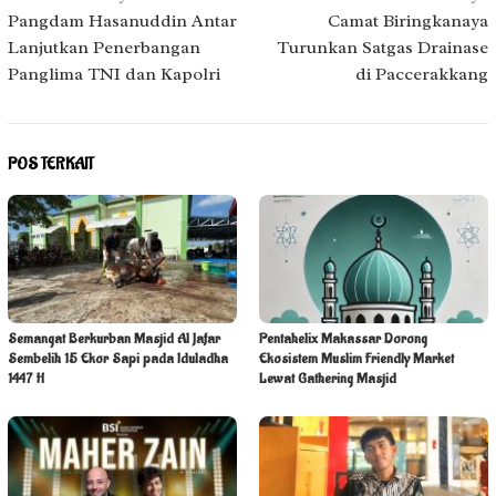
pos
Pangdam Hasanuddin Antar
Camat Biringkanaya
Lanjutkan Penerbangan
Turunkan Satgas Drainase
Panglima TNI dan Kapolri
di Paccerakkang
POS TERKAIT
Semangat Berkurban Masjid Al Jafar
Pentahelix Makassar Dorong
Sembelih 15 Ekor Sapi pada Iduladha
Ekosistem Muslim Friendly Market
1447 H
Lewat Gathering Masjid