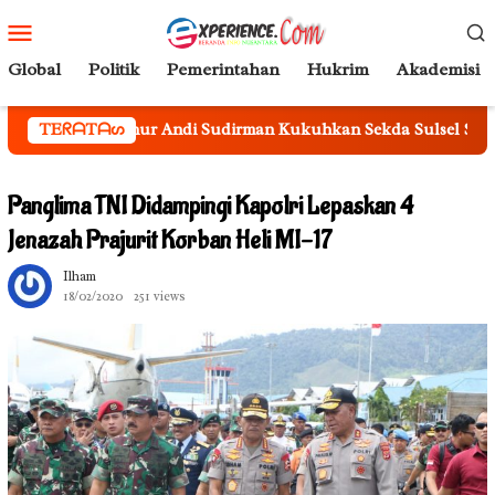
Loncat
Menu
ke
Mobile
konten
Global
Politik
Pemerintahan
Hukrim
Akademisi
ndi Sudirman Kukuhkan Sekda Sulsel Sebagai Ketua Tim Pengaw
TEᖇᗩTᗩᔕ
Panglima TNI Didampingi Kapolri Lepaskan 4
Jenazah Prajurit Korban Heli MI-17
Ilham
18/02/2020
251 views