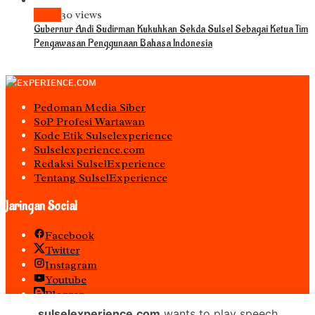
News
30 views
Gubernur Andi Sudirman Kukuhkan Sekda Sulsel Sebagai Ketua Tim
Pengawasan Penggunaan Bahasa Indonesia
Pedoman Media Siber
S0P Profesi Wartawan
Kode Etik Sulselexperience
Sulselexperience.com
Redaksi SulselExperience
Tentang SulselExperience
Jaringan Social
Facebook
Twitter
Instagram
Youtube
Blogger
Spotify
sulselexperience.com
wants to play speech