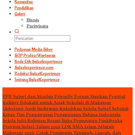
Komunitas
Pendidikan
Galeri
Bisnis
Pariwisata
Pedoman Media Siber
S0P Profesi Wartawan
Kode Etik Sulselexperience
Sulselexperience.com
Redaksi SulselExperience
Tentang SulselExperience
TEᖇᗩTᗩᔕ
PPJI Sulsel dan Muslim Friendly Forum Siapkan Festival
Kuliner Edukatif untuk Anak Sekolah di Makassar
Gubernur Andi Sudirman Kukuhkan Sekda Sulsel Sebagai
Ketua Tim Pengawasan Penggunaan Bahasa Indonesia
Sekda Jufri Rahman Resmi Buka Pemusatan Paskibraka
Provinsi Sulsel Tahun 2026
LDK SMA Islam Athirah
Makassar 2026: Cetak Pemimpin Tangguh, Lincah, dan