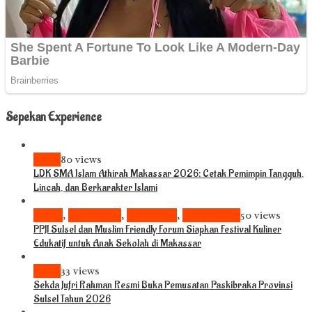
Sepekan Experience
News
80 views
LDK SMA Islam Athirah Makassar 2026: Cetak Pemimpin Tangguh,
Lincah, dan Berkarakter Islami
Bisnis
,
Komunitas
,
Pariwisata
,
Pendidikan
50 views
PPJI Sulsel dan Muslim Friendly Forum Siapkan Festival Kuliner
Edukatif untuk Anak Sekolah di Makassar
News
33 views
Sekda Jufri Rahman Resmi Buka Pemusatan Paskibraka Provinsi
Sulsel Tahun 2026