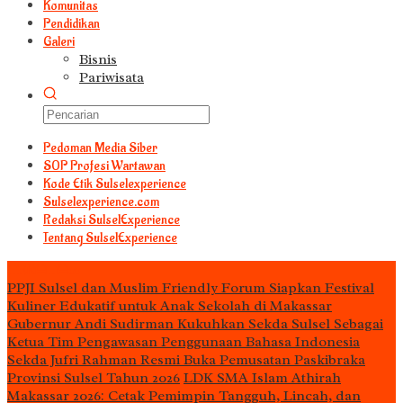
Komunitas
Pendidikan
Galeri
Bisnis
Pariwisata
Pedoman Media Siber
S0P Profesi Wartawan
Kode Etik Sulselexperience
Sulselexperience.com
Redaksi SulselExperience
Tentang SulselExperience
TEᖇᗩTᗩᔕ
PPJI Sulsel dan Muslim Friendly Forum Siapkan Festival
Kuliner Edukatif untuk Anak Sekolah di Makassar
Gubernur Andi Sudirman Kukuhkan Sekda Sulsel Sebagai
Ketua Tim Pengawasan Penggunaan Bahasa Indonesia
Sekda Jufri Rahman Resmi Buka Pemusatan Paskibraka
Provinsi Sulsel Tahun 2026
LDK SMA Islam Athirah
Makassar 2026: Cetak Pemimpin Tangguh, Lincah, dan