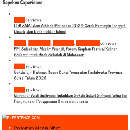
Sepekan Experience
News
81 views
LDK SMA Islam Athirah Makassar 2026: Cetak Pemimpin Tangguh,
Lincah, dan Berkarakter Islami
Bisnis
,
Komunitas
,
Pariwisata
,
Pendidikan
56 views
PPJI Sulsel dan Muslim Friendly Forum Siapkan Festival Kuliner
Edukatif untuk Anak Sekolah di Makassar
News
37 views
Sekda Jufri Rahman Resmi Buka Pemusatan Paskibraka Provinsi
Sulsel Tahun 2026
News
33 views
Gubernur Andi Sudirman Kukuhkan Sekda Sulsel Sebagai Ketua Tim
Pengawasan Penggunaan Bahasa Indonesia
Pedoman Media Siber