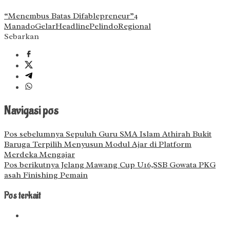
“Menembus Batas Difablepreneur”
4
Manado
Gelar
Headline
Pelindo
Regional
Sebarkan
Navigasi pos
Pos sebelumnya
Sepuluh Guru SMA Islam Athirah Bukit
Baruga Terpilih Menyusun Modul Ajar di Platform
Merdeka Mengajar
Pos berikutnya
Jelang Mawang Cup U16,SSB Gowata PKG
asah Finishing Pemain
Pos terkait