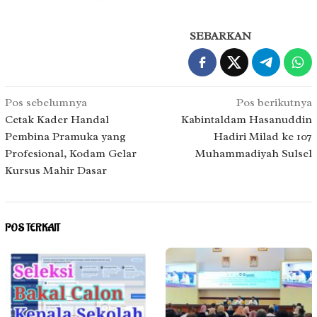
SEBARKAN
Navigasi
Pos sebelumnya
Pos berikutnya
pos
Cetak Kader Handal
Kabintaldam Hasanuddin
Pembina Pramuka yang
Hadiri Milad ke 107
Profesional, Kodam Gelar
Muhammadiyah Sulsel
Kursus Mahir Dasar
POS TERKAIT