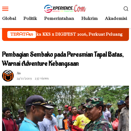
Loncat
Menu
ke
Mobile
konten
Global
Politik
Pemerintahan
Hukrim
Akademisi
uka KKS x DIGIFEST 2026, Perkuat Peluang Wastra Lokal Tembus
TEᖇᗩTᗩᔕ
Pembagian Sembako pada Peresmian Tapal Batas,
Warnai Adventure Kebangsaan
As
24/11/2019
237 views