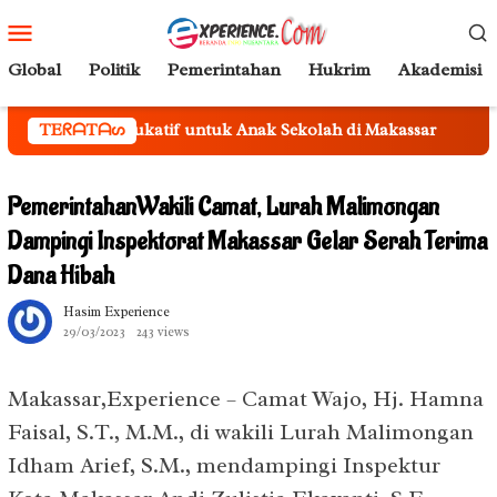
Loncat
Menu
ke
Mobile
konten
Global
Politik
Pemerintahan
Hukrim
Akademisi
Edukatif untuk Anak Sekolah di Makassar
TEᖇᗩTᗩᔕ
Gubernur Andi 
PemerintahanWakili Camat, Lurah Malimongan
Dampingi Inspektorat Makassar Gelar Serah Terima
Dana Hibah
Hasim Experience
29/03/2023
243 views
Makassar,Experience – Camat Wajo, Hj. Hamna
Faisal, S.T., M.M., di wakili Lurah Malimongan
Idham Arief, S.M., mendampingi Inspektur