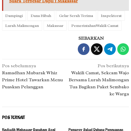
Suara Terbesar Dapil 1 Makassar
Dampingi
Dana Hibah
Gelar Serah Terima
Inspektorat
Lurah Malimongan
Makassar
PemerintahanWakili Camat
SEBARKAN
Navigasi
Pos sebelumnya
Pos berikutnya
pos
Ramadhan Mubarak Whiz
Wakili Camat, Sekcam Wajo
Prime Hotel Tawarkan Menu
Bersama Lurah Malimongan
Puaskan Pelanggan
Tua Bagikan Paket Sembako
ke Warga
POS TERKAIT
Kadisdik Makassar Bungkam Soal
Pemprov Sulsel Dukung Penyusunan