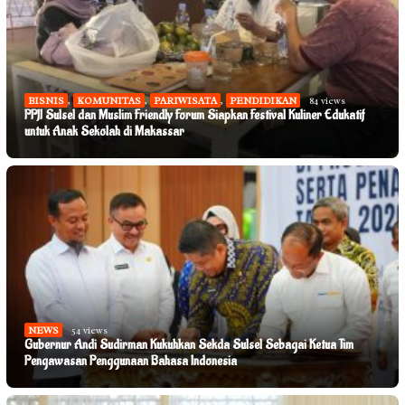
BISNIS
,
KOMUNITAS
,
PARIWISATA
,
PENDIDIKAN
84 views
PPJI Sulsel dan Muslim Friendly Forum Siapkan Festival Kuliner Edukatif
untuk Anak Sekolah di Makassar
NEWS
54 views
Gubernur Andi Sudirman Kukuhkan Sekda Sulsel Sebagai Ketua Tim
Pengawasan Penggunaan Bahasa Indonesia