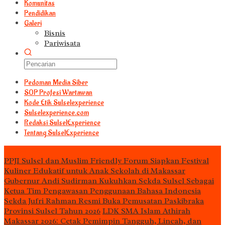
Komunitas
Pendidikan
Galeri
Bisnis
Pariwisata
Pedoman Media Siber
S0P Profesi Wartawan
Kode Etik Sulselexperience
Sulselexperience.com
Redaksi SulselExperience
Tentang SulselExperience
TEᖇᗩTᗩᔕ
PPJI Sulsel dan Muslim Friendly Forum Siapkan Festival
Kuliner Edukatif untuk Anak Sekolah di Makassar
Gubernur Andi Sudirman Kukuhkan Sekda Sulsel Sebagai
Ketua Tim Pengawasan Penggunaan Bahasa Indonesia
Sekda Jufri Rahman Resmi Buka Pemusatan Paskibraka
Provinsi Sulsel Tahun 2026
LDK SMA Islam Athirah
Makassar 2026: Cetak Pemimpin Tangguh, Lincah, dan