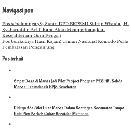
Navigasi pos
Pos sebelumnya
785 Santri DPD BKPRMI Sidrap Wisuda , H.
Syaharuddin Arlif: Kami Akan Memperjuangkan
Kesejahteraan Guru Pengaji
Pos berikutnya
Hasil Kajian: Taman Nasional Komodo Perlu
Pembatasan Pengunjung
Pos terkait
Empat Desa di Maros Jadi Pilot Project Program PESIAR, Sekda
Maros : Terimakasih BPJS Kesehatan
Diduga Ada Atlet Luar Maros Dalam Kontingen Kecamatan Tompo
Bulu Picu Porkab Cabor Karateka Memanas