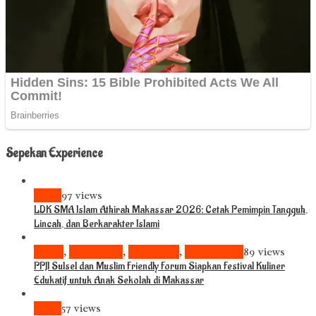
Sepekan Experience
News
97 views
LDK SMA Islam Athirah Makassar 2026: Cetak Pemimpin Tangguh,
Lincah, dan Berkarakter Islami
Bisnis
,
Komunitas
,
Pariwisata
,
Pendidikan
89 views
PPJI Sulsel dan Muslim Friendly Forum Siapkan Festival Kuliner
Edukatif untuk Anak Sekolah di Makassar
News
57 views