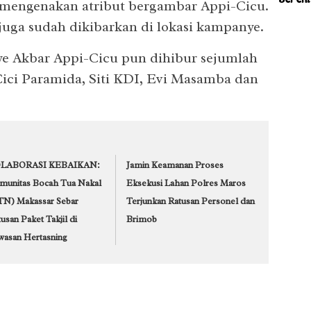
Mak
 mengenakan atribut bergambar Appi-Cicu.
Peng
Pask
uga sudah dikibarkan di lokasi kampanye.
ye Akbar Appi-Cicu pun dihibur sejumlah
 Cici Paramida, Siti KDI, Evi Masamba dan
LABORASI KEBAIKAN:
Jamin Keamanan Proses
munitas Bocah Tua Nakal
Eksekusi Lahan Polres Maros
TN) Makassar Sebar
Terjunkan Ratusan Personel dan
usan Paket Takjil di
Brimob
wasan Hertasning