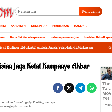
Pencarian
KRIM
AKADEMISI
KOMUNITAS
PENDIDIKAN
GALERI
awan
Kode Etik Sulselexperience
Sulselexperience.com
Redaksi SulselExper
r Edukatif untuk Anak Sekolah di Makassar
Gubernur And
lisian Jaga Ketat Kampanye Akbar
 on null in
/home/u3546418/public_html/wp-
ent-single.php
on line
81