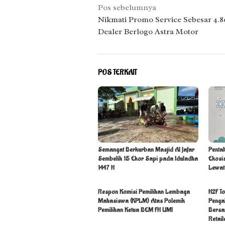
Navigasi
Pos sebelumnya
pos
Nikmati Promo Service Sebesar 4.8
Dealer Berlogo Astra Motor
POS TERKAIT
Semangat Berkurban Masjid Al Jafar
Penta
Sembelih 15 Ekor Sapi pada Iduladha
Ekosi
1447 H
Lewat
Respon Komisi Pemilihan Lembaga
H2F To
Mahasiswa (KPLM) Atas Polemik
Penga
Pemilihan Ketua BEM FH UMI
Bersa
Retail