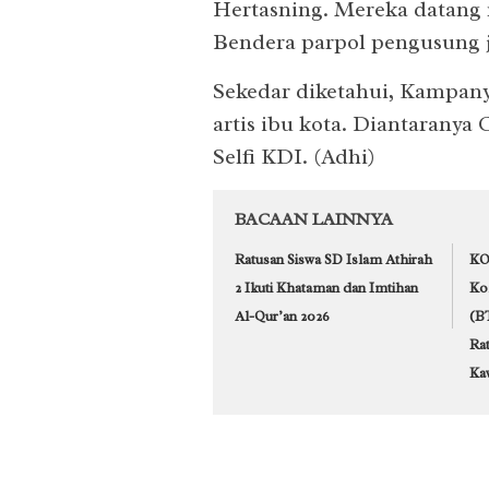
Hertasning. Mereka datang
Bendera parpol pengusung j
Sekedar diketahui, Kampan
artis ibu kota. Diantaranya
Selfi KDI. (Adhi)
BACAAN LAINNYA
Ratusan Siswa SD Islam Athirah
KO
2 Ikuti Khataman dan Imtihan
Ko
Al-Qur’an 2026
(B
Rat
Ka