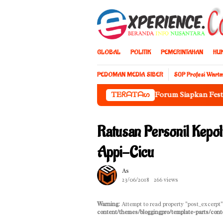
Loncat
ke
konten
GLOBAL
POLITIK
PEMERINTAHAN
HU
PEDOMAN MEDIA SIBER
S0P Profesi Wart
PPJI Sulsel dan Muslim Friendly Forum Siapkan Festival Kuline
TEᖇᗩTᗩᔕ
Ratusan Personil Kepo
Appi-Cicu
As
23/06/2018
266 views
Warning
: Attempt to read property "post_excerpt"
content/themes/bloggingpro/template-parts/cont