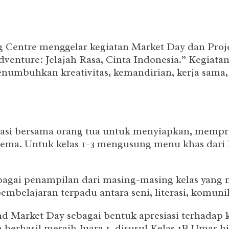
 Centre menggelar kegiatan Market Day dan Proje
enture: Jelajah Rasa, Cinta Indonesia.” Kegiata
numbuhkan kreativitas, kemandirian, kerja sama,
rasi bersama orang tua untuk menyiapkan, mempr
tema. Untuk kelas 1–3 mengusung menu khas dari P
agai penampilan dari masing-masing kelas yang m
pembelajaran terpadu antara seni, literasi, komuni
nd Market Day sebagai bentuk apresiasi terhadap k
berhasil meraih Juara 1, disusul Kelas 1B Umar bin