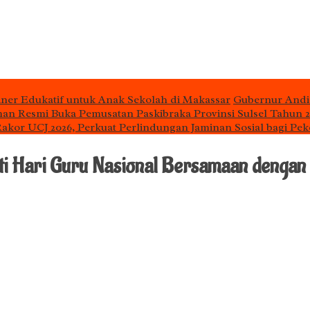
iner Edukatif untuk Anak Sekolah di Makassar
Gubernur Andi
man Resmi Buka Pemusatan Paskibraka Provinsi Sulsel Tahun 
 Rakor UCJ 2026, Perkuat Perlindungan Jaminan Sosial bagi Pek
ti Hari Guru Nasional Bersamaan dengan