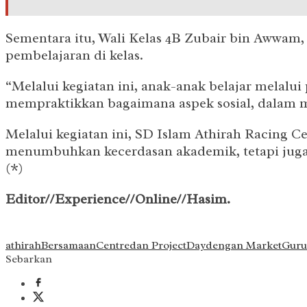
Sementara itu, Wali Kelas 4B Zubair bin Awwam,
pembelajaran di kelas.
“Melalui kegiatan ini, anak-anak belajar melalui
mempraktikkan bagaimana aspek sosial, dalam m
Melalui kegiatan ini, SD Islam Athirah Racing 
menumbuhkan kecerdasan akademik, tetapi juga k
(*)
Editor//Experience//Online//Hasim.
athirah
Bersamaan
Centre
dan Project
Day
dengan Market
Guru
Sebarkan