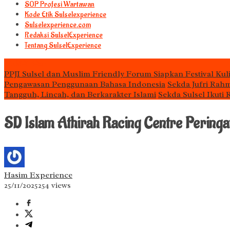
S0P Profesi Wartawan
Kode Etik Sulselexperience
Sulselexperience.com
Redaksi SulselExperience
Tentang SulselExperience
TEᖇᗩTᗩᔕ
PPJI Sulsel dan Muslim Friendly Forum Siapkan Festival Kul
Pengawasan Penggunaan Bahasa Indonesia
Sekda Jufri Rah
Tangguh, Lincah, dan Berkarakter Islami
Sekda Sulsel Ikuti
SD Islam Athirah Racing Centre Peringa
Hasim Experience
25/11/2025
254 views