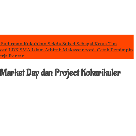
 Sudirman Kukuhkan Sekda Sulsel Sebagai Ketua Tim
2026
LDK SMA Islam Athirah Makassar 2026: Cetak Pemimpin
erja Rentan
 Market Day dan Project Kokurikuler