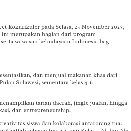
ct Kokurikuler pada Selasa, 25 November 2025,
n ini merupakan bagian dari program
 serta wawasan kebudayaan Indonesia bagi
esentasikan, dan menjual makanan khas dari
ulau Sulawesi, sementara kelas 4–6
enampilkan tarian daerah, jingle jualan, hingga
kasi, dan entrepreneurship.
reativitas siswa dan kolaborasi antarorang tua.
 Khattab sebagai Juara 2, dan Kelas 5 Ali bin Abi