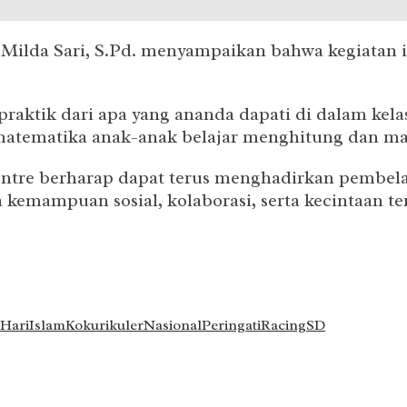
 Milda Sari, S.Pd. menyampaikan bahwa kegiatan 
 praktik dari apa yang ananda dapati di dalam kel
atematika anak-anak belajar menghitung dan mata
Centre berharap dapat terus menghadirkan pembel
emampuan sosial, kolaborasi, serta kecintaan te
Hari
Islam
Kokurikuler
Nasional
Peringati
Racing
SD