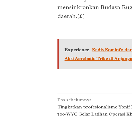
mensinkronkan Budaya Bugi
daerah.(£)
Experience
Kadis Kominfo dan
Aksi Aerobatic Trike di Anjung
Navigasi
Pos sebelumnya
pos
Tingkatkan profesionalisme Yonif 
700/WYC Gelar Latihan Operasi K