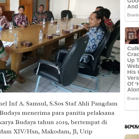
el Inf A. Samsul, S.Sos Staf Ahli Pangdam
Budaya menerima para panitia pelaksana
arya Budaya tahun 2019, bertempat di
SEPEK
gdam XIV/Hsn, Makodam, Jl, Urip