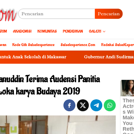
Pencarian
KRIM
AKADEMISI
KOMUNITAS
PENDIDIKAN
GALERI
awan
Kode Etik Sulselexperience
Sulselexperience.com
Redaksi SulselExper
 Sekolah di Makassar
Gubernur Andi Sudirman Kukuhkan 
nuddin Terima Audensi Panitia
 Loka karya Budaya 2019