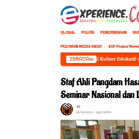
Loncat
ke
konten
GLOBAL
POLITIK
PEMERINTAHAN
HU
PEDOMAN MEDIA SIBER
S0P Profesi Wart
im Friendly Forum Siapkan Festival Kuliner Edukatif untuk Anak
TEᖇᗩTᗩᔕ
Staf Ahli Pangdam Hasa
Seminar Nasional dan
As
26/10/2019
249 views