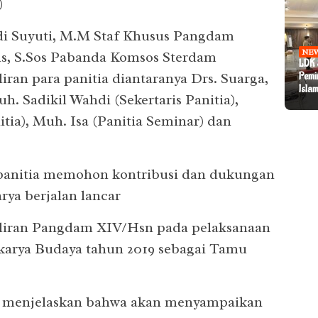
)
di Suyuti, M.M Staf Khusus Pangdam
BIS
NE
is, S.Sos Pabanda Komsos Sterdam
PEN
LDK 
NE
PPJI
Gube
Pemi
an para panitia diantaranya Drs. Suarga,
Festi
NE
Suls
Islam
Sekd
Mak
. Sadikil Wahdi (Sekertaris Panitia),
Peng
Pask
ia), Muh. Isa (Panitia Seminar) dan
 panitia memohon kontribusi dan dukungan
rya berjalan lancar
iran Pangdam XIV/Hsn pada pelaksanaan
karya Budaya tahun 2019 sebagai Tamu
Sos menjelaskan bahwa akan menyampaikan