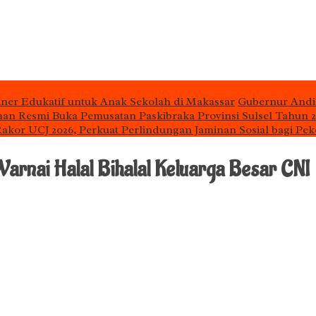
iner Edukatif untuk Anak Sekolah di Makassar
Gubernur Andi
man Resmi Buka Pemusatan Paskibraka Provinsi Sulsel Tahun 
 Rakor UCJ 2026, Perkuat Perlindungan Jaminan Sosial bagi Pek
rnai Halal Bihalal Keluarga Besar CNI