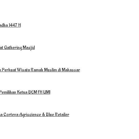
ladha 1447 H
t Gathering Masjid
m Perkuat Wisata Ramah Muslim di Makassar
Pemilihan Ketua BEM FH UMI
a Corteva Agriscience & Blue Retailer