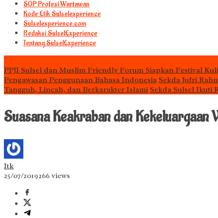
S0P Profesi Wartawan
Kode Etik Sulselexperience
Sulselexperience.com
Redaksi SulselExperience
Tentang SulselExperience
TEᖇᗩTᗩᔕ
PPJI Sulsel dan Muslim Friendly Forum Siapkan Festival Kul
Pengawasan Penggunaan Bahasa Indonesia
Sekda Jufri Rah
Tangguh, Lincah, dan Berkarakter Islami
Sekda Sulsel Ikuti
Suasana Keakraban dan Kekeluargaan Wa
Itk
25/07/2019
266 views