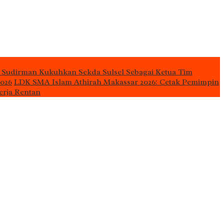
 Sudirman Kukuhkan Sekda Sulsel Sebagai Ketua Tim
2026
LDK SMA Islam Athirah Makassar 2026: Cetak Pemimpin
erja Rentan