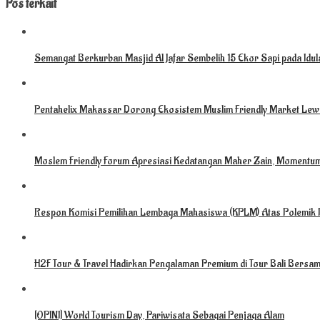
Pos terkait
Semangat Berkurban Masjid Al Jafar Sembelih 15 Ekor Sapi pada Idu
Pentahelix Makassar Dorong Ekosistem Muslim Friendly Market Lewa
Moslem Friendly Forum Apresiasi Kedatangan Maher Zain, Momentu
Respon Komisi Pemilihan Lembaga Mahasiswa (KPLM) Atas Polemik 
H2F Tour & Travel Hadirkan Pengalaman Premium di Tour Bali Bersam
[OPINI] World Tourism Day, Pariwisata Sebagai Penjaga Alam