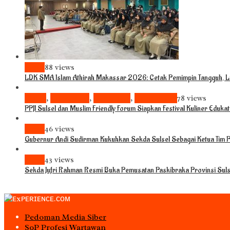
News
88 views
LDK SMA Islam Athirah Makassar 2026: Cetak Pemimpin Tangguh, Li
Bisnis
,
Komunitas
,
Pariwisata
,
Pendidikan
78 views
PPJI Sulsel dan Muslim Friendly Forum Siapkan Festival Kuliner Eduka
News
46 views
Gubernur Andi Sudirman Kukuhkan Sekda Sulsel Sebagai Ketua Tim
News
43 views
Sekda Jufri Rahman Resmi Buka Pemusatan Paskibraka Provinsi Sul
Pedoman Media Siber
S0P Profesi Wartawan