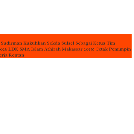
 Sudirman Kukuhkan Sekda Sulsel Sebagai Ketua Tim
2026
LDK SMA Islam Athirah Makassar 2026: Cetak Pemimpin
erja Rentan