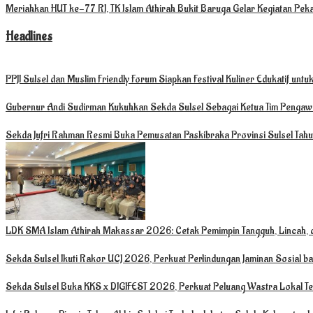
Meriahkan HUT ke-77 RI, TK Islam Athirah Bukit Baruga Gelar Kegiatan Pek
Headlines
PPJI Sulsel dan Muslim Friendly Forum Siapkan Festival Kuliner Edukatif un
Gubernur Andi Sudirman Kukuhkan Sekda Sulsel Sebagai Ketua Tim Penga
Sekda Jufri Rahman Resmi Buka Pemusatan Paskibraka Provinsi Sulsel Ta
LDK SMA Islam Athirah Makassar 2026: Cetak Pemimpin Tangguh, Lincah, d
Sekda Sulsel Ikuti Rakor UCJ 2026, Perkuat Perlindungan Jaminan Sosial b
Sekda Sulsel Buka KKS x DIGIFEST 2026, Perkuat Peluang Wastra Lokal Te