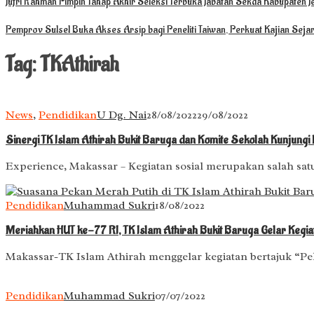
Jufri Rahman Pimpin Tahap Akhir Seleksi Terbuka Jabatan Sekda Kabupaten 
Pemprov Sulsel Buka Akses Arsip bagi Peneliti Taiwan, Perkuat Kajian Sej
Tag:
TKAthirah
News
,
Pendidikan
U Dg. Nai
28/08/2022
29/08/2022
Sinergi TK Islam Athirah Bukit Baruga dan Komite Sekolah Kunjung
Experience, Makassar – Kegiatan sosial merupakan salah sat
Pendidikan
Muhammad Sukri
18/08/2022
Meriahkan HUT ke-77 RI, TK Islam Athirah Bukit Baruga Gelar Kegi
Makassar-TK Islam Athirah menggelar kegiatan bertajuk “Pek
Pendidikan
Muhammad Sukri
07/07/2022