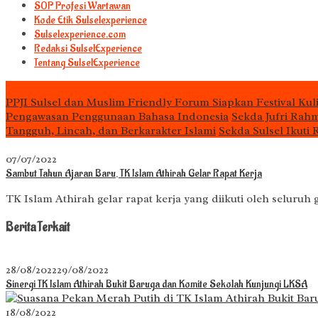
S0P Profesi Wartawan
Kode Etik Sulselexperience
Sulselexperience.com
Redaksi SulselExperience
Tentang SulselExperience
TEᖇᗩTᗩᔕ
PPJI Sulsel dan Muslim Friendly Forum Siapkan Festival Kul
Pengawasan Penggunaan Bahasa Indonesia
Sekda Jufri Rah
Tangguh, Lincah, dan Berkarakter Islami
Sekda Sulsel Ikuti
07/07/2022
Sambut Tahun Ajaran Baru, TK Islam Athirah Gelar Rapat Kerja
TK Islam Athirah gelar rapat kerja yang diikuti oleh seluruh
Berita Terkait
28/08/2022
29/08/2022
Sinergi TK Islam Athirah Bukit Baruga dan Komite Sekolah Kunjungi LKSA
18/08/2022