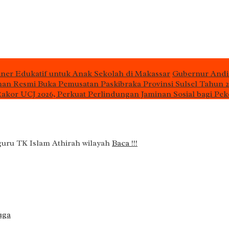
iner Edukatif untuk Anak Sekolah di Makassar
Gubernur Andi
man Resmi Buka Pemusatan Paskibraka Provinsi Sulsel Tahun 
 Rakor UCJ 2026, Perkuat Perlindungan Jaminan Sosial bagi Pek
 guru TK Islam Athirah wilayah
Baca !!!