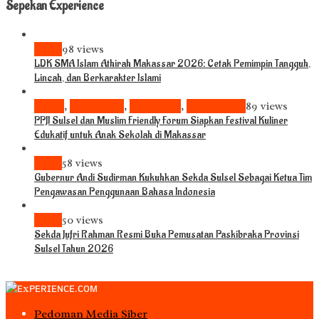
Sepekan Experience
News
98 views
LDK SMA Islam Athirah Makassar 2026: Cetak Pemimpin Tangguh,
Lincah, dan Berkarakter Islami
Bisnis
,
Komunitas
,
Pariwisata
,
Pendidikan
89 views
PPJI Sulsel dan Muslim Friendly Forum Siapkan Festival Kuliner
Edukatif untuk Anak Sekolah di Makassar
News
58 views
Gubernur Andi Sudirman Kukuhkan Sekda Sulsel Sebagai Ketua Tim
Pengawasan Penggunaan Bahasa Indonesia
News
50 views
Sekda Jufri Rahman Resmi Buka Pemusatan Paskibraka Provinsi
Sulsel Tahun 2026
Pedoman Media Siber