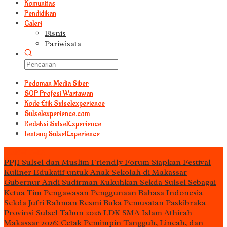
Komunitas
Pendidikan
Galeri
Bisnis
Pariwisata
Pedoman Media Siber
S0P Profesi Wartawan
Kode Etik Sulselexperience
Sulselexperience.com
Redaksi SulselExperience
Tentang SulselExperience
TEᖇᗩTᗩᔕ
PPJI Sulsel dan Muslim Friendly Forum Siapkan Festival
Kuliner Edukatif untuk Anak Sekolah di Makassar
Gubernur Andi Sudirman Kukuhkan Sekda Sulsel Sebagai
Ketua Tim Pengawasan Penggunaan Bahasa Indonesia
Sekda Jufri Rahman Resmi Buka Pemusatan Paskibraka
Provinsi Sulsel Tahun 2026
LDK SMA Islam Athirah
Makassar 2026: Cetak Pemimpin Tangguh, Lincah, dan