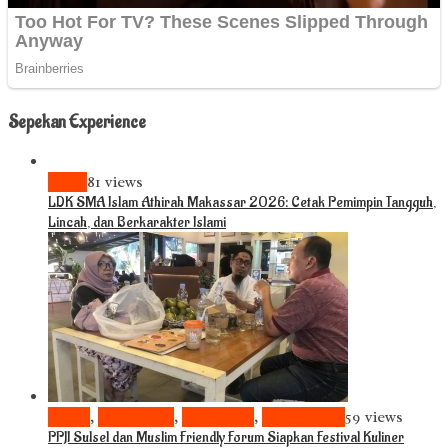
Sepekan Experience
News
81 views
LDK SMA Islam Athirah Makassar 2026: Cetak Pemimpin Tangguh,
Lincah, dan Berkarakter Islami
Bisnis
,
Komunitas
,
Pariwisata
,
Pendidikan
59 views
PPJI Sulsel dan Muslim Friendly Forum Siapkan Festival Kuliner