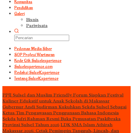
Komunitas
Pendidikan
Galeri
Bisnis
Pariwisata
Pedoman Media Siber
S0P Profesi Wartawan
Kode Etik Sulselexperience
Sulselexperience.com
Redaksi SulselExperience
Tentang SulselExperience
TEᖇᗩTᗩᔕ
PPJI Sulsel dan Muslim Friendly Forum Siapkan Festival
Kuliner Edukatif untuk Anak Sekolah di Makassar
Gubernur Andi Sudirman Kukuhkan Sekda Sulsel Sebagai
Ketua Tim Pengawasan Penggunaan Bahasa Indonesia
Sekda Jufri Rahman Resmi Buka Pemusatan Paskibraka
Provinsi Sulsel Tahun 2026
LDK SMA Islam Athirah
Makassar 2026: Cetak Pemimpin Tangguh, Lincah, dan