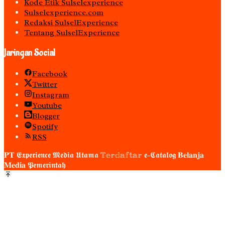
Kode Etik Sulselexperience
Sulselexperience.com
Redaksi SulselExperience
Tentang SulselExperience
Jaringan Social
Facebook
Twitter
Instagram
Youtube
Blogger
Spotify
RSS
𝐏𝐓 𝕰𝖝𝖕𝖊𝖗𝖎𝖊𝖓𝖈𝖊 𝕸𝖊𝖉𝖎𝖆 𝖀𝖙𝖆𝖒𝖆 𝕋𝕖𝕣𝕕𝕒𝕗𝕥𝕒𝕣 𝖊-𝕮𝖆𝖙𝖆𝖑𝖔𝖌 𝐁𝐞𝐥𝐚𝐧𝐣𝐚
𝐌𝐞𝐝𝐢𝐚 𝕻𝖊𝖒𝖊𝖗𝖎𝖓𝖙𝖆𝖍