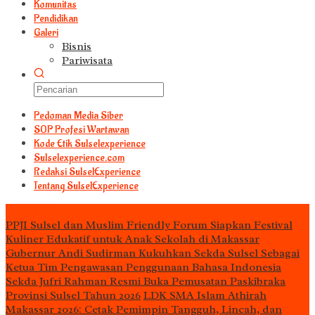
Komunitas
Pendidikan
Galeri
Bisnis
Pariwisata
Pedoman Media Siber
S0P Profesi Wartawan
Kode Etik Sulselexperience
Sulselexperience.com
Redaksi SulselExperience
Tentang SulselExperience
TEᖇᗩTᗩᔕ
PPJI Sulsel dan Muslim Friendly Forum Siapkan Festival
Kuliner Edukatif untuk Anak Sekolah di Makassar
Gubernur Andi Sudirman Kukuhkan Sekda Sulsel Sebagai
Ketua Tim Pengawasan Penggunaan Bahasa Indonesia
Sekda Jufri Rahman Resmi Buka Pemusatan Paskibraka
Provinsi Sulsel Tahun 2026
LDK SMA Islam Athirah
Makassar 2026: Cetak Pemimpin Tangguh, Lincah, dan