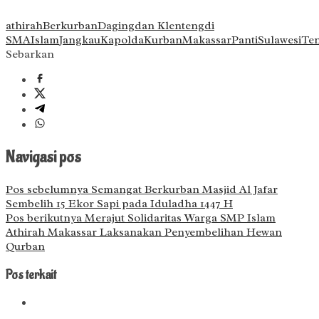
athirah
Berkurban
Daging
dan Klenteng
di
SMA
Islam
Jangkau
Kapolda
Kurban
Makassar
Panti
Sulawesi
Te
Sebarkan
Navigasi pos
Pos sebelumnya
Semangat Berkurban Masjid Al Jafar
Sembelih 15 Ekor Sapi pada Iduladha 1447 H
Pos berikutnya
Merajut Solidaritas Warga SMP Islam
Athirah Makassar Laksanakan Penyembelihan Hewan
Qurban
Pos terkait