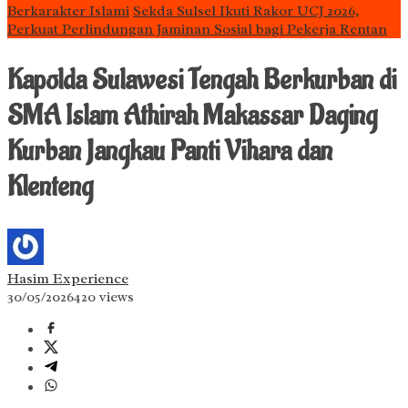
Berkarakter Islami
Sekda Sulsel Ikuti Rakor UCJ 2026,
Perkuat Perlindungan Jaminan Sosial bagi Pekerja Rentan
Kapolda Sulawesi Tengah Berkurban di
SMA Islam Athirah Makassar Daging
Kurban Jangkau Panti Vihara dan
Klenteng
Hasim Experience
30/05/2026
420 views