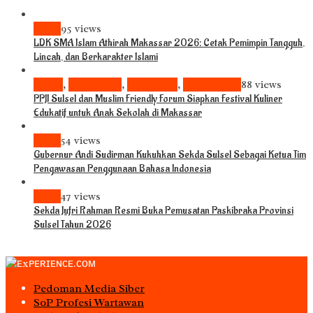
News
95 views
LDK SMA Islam Athirah Makassar 2026: Cetak Pemimpin Tangguh,
Lincah, dan Berkarakter Islami
Bisnis
,
Komunitas
,
Pariwisata
,
Pendidikan
88 views
PPJI Sulsel dan Muslim Friendly Forum Siapkan Festival Kuliner
Edukatif untuk Anak Sekolah di Makassar
News
54 views
Gubernur Andi Sudirman Kukuhkan Sekda Sulsel Sebagai Ketua Tim
Pengawasan Penggunaan Bahasa Indonesia
News
47 views
Sekda Jufri Rahman Resmi Buka Pemusatan Paskibraka Provinsi
Sulsel Tahun 2026
Pedoman Media Siber
S0P Profesi Wartawan