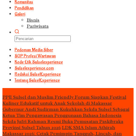
Komunitas
Pendidikan
Galeri
Bisnis
Pariwisata
Pedoman Media Siber
S0P Profesi Wartawan
Kode Etik Sulselexperience
Sulselexperience.com
Redaksi SulselExperience
Tentang SulselExperience
TEᖇᗩTᗩᔕ
PPJI Sulsel dan Muslim Friendly Forum Siapkan Festival
Kuliner Edukatif untuk Anak Sekolah di Makassar
Gubernur Andi Sudirman Kukuhkan Sekda Sulsel Sebagai
Ketua Tim Pengawasan Penggunaan Bahasa Indonesia
Sekda Jufri Rahman Resmi Buka Pemusatan Paskibraka
Provinsi Sulsel Tahun 2026
LDK SMA Islam Athirah
Makassar 2026: Cetak Pemimpin Tangguh, Lincah, dan