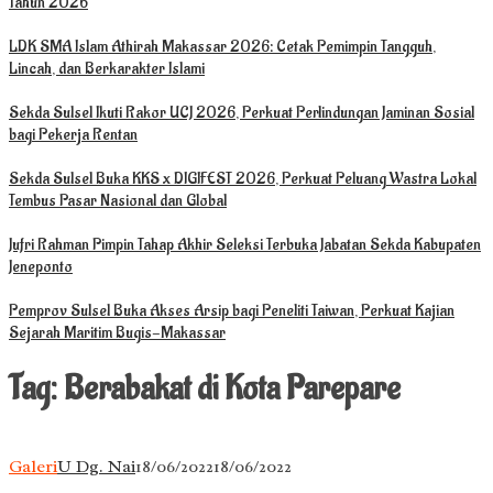
Tahun 2026
LDK SMA Islam Athirah Makassar 2026: Cetak Pemimpin Tangguh,
Lincah, dan Berkarakter Islami
Sekda Sulsel Ikuti Rakor UCJ 2026, Perkuat Perlindungan Jaminan Sosial
bagi Pekerja Rentan
Sekda Sulsel Buka KKS x DIGIFEST 2026, Perkuat Peluang Wastra Lokal
Tembus Pasar Nasional dan Global
Jufri Rahman Pimpin Tahap Akhir Seleksi Terbuka Jabatan Sekda Kabupaten
Jeneponto
Pemprov Sulsel Buka Akses Arsip bagi Peneliti Taiwan, Perkuat Kajian
Sejarah Maritim Bugis-Makassar
Tag:
Berabakat di Kota Parepare
Galeri
U Dg. Nai
18/06/2022
18/06/2022