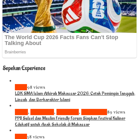
Sepekan Experience
News
98 views
LDK SMA Islam Athirah Makassar 2026: Cetak Pemimpin Tangguh,
Lincah, dan Berkarakter Islami
Bisnis
,
Komunitas
,
Pariwisata
,
Pendidikan
89 views
PPJI Sulsel dan Muslim Friendly Forum Siapkan Festival Kuliner
Edukatif untuk Anak Sekolah di Makassar
News
58 views