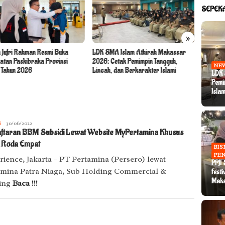
SEPEK
»
Sekda Su
 Jufri Rahman Resmi Buka
LDK SMA Islam Athirah Makassar
Perkuat 
atan Paskibraka Provinsi
2026: Cetak Pemimpin Tangguh,
NE
bagi Pek
l Tahun 2026
Lincah, dan Berkarakter Islami
LDK 
Pemi
Islam
S
U
30/06/2022
ftaran BBM Subsidi Lewat Website MyPertamina Khusus
Dg.
Nai
 Roda Empat
BIS
PEN
ience, Jakarta – PT Pertamina (Persero) lewat
PPJI
amina Patra Niaga, Sub Holding Commercial &
Festi
Mak
ing
Baca !!!