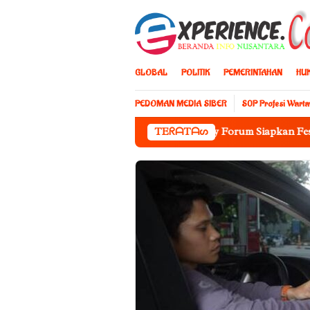
Loncat
ke
konten
GLOBAL
POLITIK
PEMERINTAHAN
HU
PEDOMAN MEDIA SIBER
S0P Profesi Wart
PPJI Sulsel dan Muslim Friendly Forum Siapkan Festival Kulin
TEᖇᗩTᗩᔕ