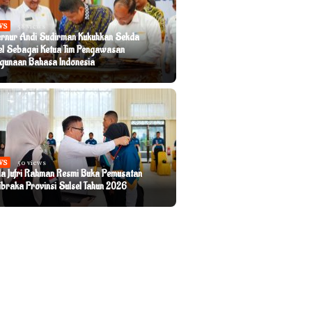
WS
58 views
rnur Andi Sudirman Kukuhkan Sekda
el Sebagai Ketua Tim Pengawasan
gunaan Bahasa Indonesia
WS
50 views
a Jufri Rahman Resmi Buka Pemusatan
ibraka Provinsi Sulsel Tahun 2026