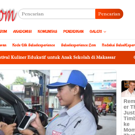
Pencarian
KRIM
AKADEMISI
KOMUNITAS
PENDIDIKAN
GALERI
awan
Kode Etik Sulselexperience
Sulselexperience.com
Redaksi SulselExper
er Edukatif untuk Anak Sekolah di Makassar
Gubernur An