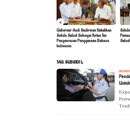
«
 Sulsel dan Muslim Friendly Forum
Gubernur Andi Sudirman Kukuhkan
Sekda
kan Festival Kuliner Edukatif
Sekda Sulsel Sebagai Ketua Tim
Pemus
uk Anak Sekolah di Makassar
Pengawasan Penggunaan Bahasa
Sulse
Indonesia
TAG:
SUBSIDI L
BISNI
Penda
Untuk
Exper
Pert
Trad