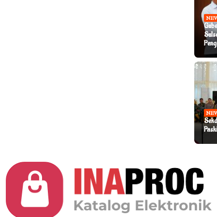
NE
Gube
Suls
Peng
NE
Sekd
Pask