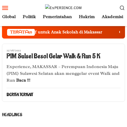
Loncat
Menu
ke
Mobile
Global
Politik
Pemerintahan
Hukrim
Akademisi
konten
ner Edukatif untuk Anak Sekolah di Makassar
TEᖇᗩTᗩᔕ
Gubernur A
25/06/2022
PIM Sulsel Besol Gelar Walk & Run 5 K
Experience, MAKASSAR – Perempuan Indonesia Maju
(PIM) Sulawesi Selatan akan menggelar event Walk and
Run
Baca !!!
BERITA TERKAIT
HEADLINES