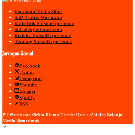
Pedoman Media Siber
S0P Profesi Wartawan
Kode Etik Sulselexperience
Sulselexperience.com
Redaksi SulselExperience
Tentang SulselExperience
Jaringan Social
Facebook
Twitter
Instagram
Youtube
Blogger
Spotify
RSS
𝐏𝐓 𝕰𝖝𝖕𝖊𝖗𝖎𝖊𝖓𝖈𝖊 𝕸𝖊𝖉𝖎𝖆 𝖀𝖙𝖆𝖒𝖆 𝕋𝕖𝕣𝕕𝕒𝕗𝕥𝕒𝕣 𝖊-𝕮𝖆𝖙𝖆𝖑𝖔𝖌 𝐁𝐞𝐥𝐚𝐧𝐣𝐚
𝐌𝐞𝐝𝐢𝐚 𝕻𝖊𝖒𝖊𝖗𝖎𝖓𝖙𝖆𝖍