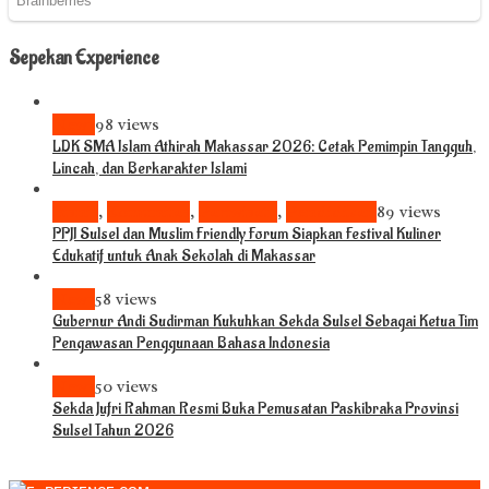
Sepekan Experience
News
98 views
LDK SMA Islam Athirah Makassar 2026: Cetak Pemimpin Tangguh,
Lincah, dan Berkarakter Islami
Bisnis
,
Komunitas
,
Pariwisata
,
Pendidikan
89 views
PPJI Sulsel dan Muslim Friendly Forum Siapkan Festival Kuliner
Edukatif untuk Anak Sekolah di Makassar
News
58 views
Gubernur Andi Sudirman Kukuhkan Sekda Sulsel Sebagai Ketua Tim
Pengawasan Penggunaan Bahasa Indonesia
News
50 views
Sekda Jufri Rahman Resmi Buka Pemusatan Paskibraka Provinsi
Sulsel Tahun 2026