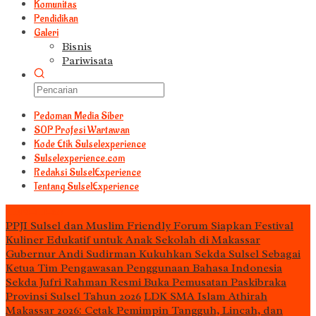
Komunitas
Pendidikan
Galeri
Bisnis
Pariwisata
Pedoman Media Siber
S0P Profesi Wartawan
Kode Etik Sulselexperience
Sulselexperience.com
Redaksi SulselExperience
Tentang SulselExperience
TEᖇᗩTᗩᔕ
PPJI Sulsel dan Muslim Friendly Forum Siapkan Festival
Kuliner Edukatif untuk Anak Sekolah di Makassar
Gubernur Andi Sudirman Kukuhkan Sekda Sulsel Sebagai
Ketua Tim Pengawasan Penggunaan Bahasa Indonesia
Sekda Jufri Rahman Resmi Buka Pemusatan Paskibraka
Provinsi Sulsel Tahun 2026
LDK SMA Islam Athirah
Makassar 2026: Cetak Pemimpin Tangguh, Lincah, dan