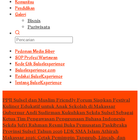
Komunitas
Pendidikan
Galeri
Bisnis
Pariwisata
Pedoman Media Siber
S0P Profesi Wartawan
Kode Etik Sulselexperience
Sulselexperience.com
Redaksi SulselExperience
Tentang SulselExperience
TEᖇᗩTᗩᔕ
PPJI Sulsel dan Muslim Friendly Forum Siapkan Festival
Kuliner Edukatif untuk Anak Sekolah di Makassar
Gubernur Andi Sudirman Kukuhkan Sekda Sulsel Sebagai
Ketua Tim Pengawasan Penggunaan Bahasa Indonesia
Sekda Jufri Rahman Resmi Buka Pemusatan Paskibraka
Provinsi Sulsel Tahun 2026
LDK SMA Islam Athirah
Makassar 2026: Cetak Pemimpin Tangguh, Lincah, dan