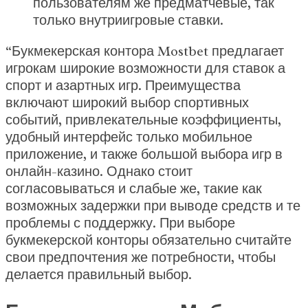
пользователям же предматчевые, так
только внутриигровые ставки.
“Букмекерская контора Mostbet предлагает
игрокам широкие возможности для ставок а
спорт и азартных игр. Преимущества
включают широкий выбор спортивных
событий, привлекательные коэффициенты,
удобный интерфейс только мобильное
приложение, и также большой выбора игр в
онлайн-казино. Однако стоит
согласовываться и слабые же, такие как
возможных задержки при выводе средств и те
проблемы с поддержку. При выборе
букмекерской конторы обязательно считайте
свои предпочтения же потребности, чтобы
делается правильный выбор.