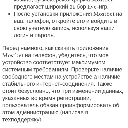
предлагает широкий выбор live-игр.
После установки приложения Mostbet на
ваш телефон, откройте его и войдите в
свою учетную запись, используя ваши
логин и пароль.
Перед намного, как скачать приложение
Mostbet на телефон, убедитесь, что мое
устройство соответствует максимумом
системным требованиям. Проверьте наличие
свободного местам на устройстве а наличие
стабильного интернет-соединения. Также
стоит безусловно, что при изменении данных,
указанных во время регистрации,
пользователь обязан проинформировать об
этом администрацию (написав в
техподдержку).