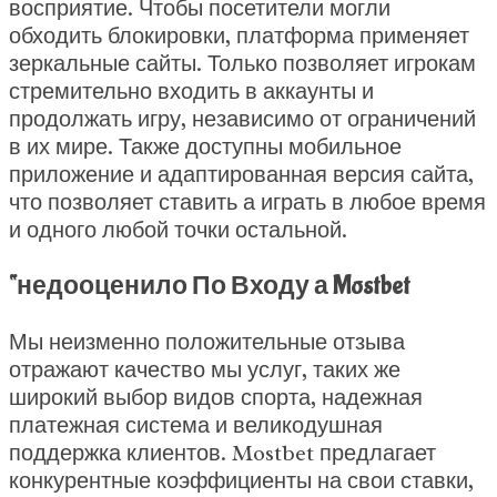
восприятие. Чтобы посетители могли
обходить блокировки, платформа применяет
зеркальные сайты. Только позволяет игрокам
стремительно входить в аккаунты и
продолжать игру, независимо от ограничений
в их мире. Также доступны мобильное
приложение и адаптированная версия сайта,
что позволяет ставить а играть в любое время
и одного любой точки остальной.
“недооценило По Входу а Mostbet
Мы неизменно положительные отзыва
отражают качество мы услуг, таких же
широкий выбор видов спорта, надежная
платежная система и великодушная
поддержка клиентов. Mostbet предлагает
конкурентные коэффициенты на свои ставки,