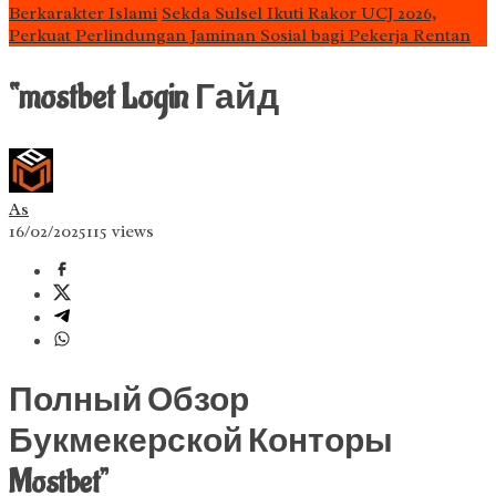
Berkarakter Islami
Sekda Sulsel Ikuti Rakor UCJ 2026,
Perkuat Perlindungan Jaminan Sosial bagi Pekerja Rentan
“mostbet Login Гайд
As
16/02/2025
115 views
Полный Обзор
Букмекерской Конторы
Mostbet”