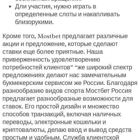
Дли участия, нужно играть в
определенные слоты и накапливать
близорукими.
Кроме того, Mostbet предлагает различные
акции и предложение, которые сделают
ставки еще более приятные. Наша
приверженность удовлетворению
потребностей клиентов” “же широкий спектр
предложениях делают нас замечательным
букмекерским сервисом же России. Благодаря
разнообразию видов спорта Мостбет Россия
предлагает разнообразные возможности для
ставок. Его простой дизайн и множество
способов транзакций, включая наличных
переводы, электронные кошельки и
криптовалюты, делаю ввод и вывод средств
простым и удобным. Служба клиентской