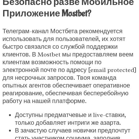
Безопасно разве Мобильное
Приложение Mostbet?
Телеграм-канал Мостбета рекомендуется
использовать для пользователей, их хотят
быстро связался со службой поддержки
клиентов. В Mostbet мы предоставляем веем
клиентам возможность помощи по
электронной почте по адресу [email protected]
для несрочных запросов. Твоя команда
опытных агентов обеспечивает оперативное
реагирование, обеспечивая бесперебойную
работу на нашей платформе.
Доступны предматчевые и live-ставки,
только добавляет интриги же азарта.
В зачастую случаев новички предпочтут
стать участником социума, заполнив