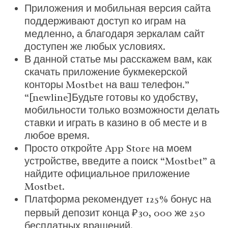
Приложения и мобильная версия сайта
поддерживают доступ ко играм на
медленно, а благодаря зеркалам сайт
доступен же любых условиях.
В данной статье мы расскажем вам, как
скачать приложение букмекерской
конторы Mostbet на ваш телефон.”
“[newline]Будьте готовы ко удобству,
мобильности только возможности делать
ставки и играть в казино в об месте и в
любое время.
Просто откройте App Store на моем
устройстве, введите а поиск “Mostbet” а
найдите официальное приложение
Mostbet.
Платформа рекомендует 125% бонус на
первый депозит конца ₽30, 000 же 250
бесплатных вращений.