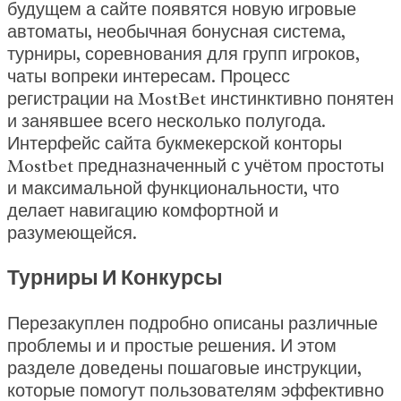
будущем а сайте появятся новую игровые
автоматы, необычная бонусная система,
турниры, соревнования для групп игроков,
чаты вопреки интересам. Процесс
регистрации на MostBet инстинктивно понятен
и занявшее всего несколько полугода.
Интерфейс сайта букмекерской конторы
Mostbet предназначенный с учётом простоты
и максимальной функциональности, что
делает навигацию комфортной и
разумеющейся.
Турниры И Конкурсы
Перезакуплен подробно описаны различные
проблемы и и простые решения. И этом
разделе доведены пошаговые инструкции,
которые помогут пользователям эффективно