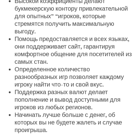
Высокой коэффициенты делают
букмекерскую контору привлекательной
для опытных” “игроков, которые
стремятся получить максимальную
выгоду.
Помощь предоставляется и всех языках,
они поддерживает сайт, гарантируя
комфортное общение для посетителей из
самых стан.
Определенное количество
разнообразных игр позволяет каждому
игроку найти что-то и свой вкус.
Поддержка разных валют делает
пополнение и вывод доступными для
игроков из любых регионов.
Начинать лучше больше с денег, об
которых вы не будете жалеть и случае
проигрыша.