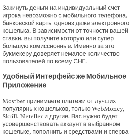
Закинуть деньги на индивидуальный счет
игрока невозможно с мобильного телефона,
банковской карты одноиз даже электронного
кошелька. В зависимости от точности вашей
ставки, вы получите которую или супер-
большую комиссионные. Именно за это
букмекеру доверяет немалое количество
пользователей по всему СНГ.
Удобный Интерфейс же Мобильное
Приложение
Mostbet принимаете платежи от лучших
популярных кошельков, только WebMoney,
Skrill, Neteller и другие. Вас нужно будет
усовершенствовать аккаунт в выбранном
кошельке, пополнить и средствами и сперва