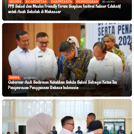
BISNIS
,
KOMUNITAS
,
PARIWISATA
,
PENDIDIKAN
86 views
PPJI Sulsel dan Muslim Friendly Forum Siapkan Festival Kuliner Edukatif
untuk Anak Sekolah di Makassar
NEWS
54 views
Gubernur Andi Sudirman Kukuhkan Sekda Sulsel Sebagai Ketua Tim
Pengawasan Penggunaan Bahasa Indonesia