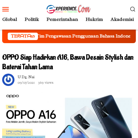
Loncat
Menu
ke
Mobile
konten
Global
Politik
Pemerintahan
Hukrim
Akademisi
gawasan Penggunaan Bahasa Indonesia
TEᖇᗩTᗩᔕ
Sekda Jufri Rahm
OPPO Siap Hadirkan A16, Bawa Desain Stylish dan
Baterai Tahan Lama
U Dg. Nai
09/07/2021
369 views