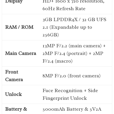
Dsiplay
HD+ 1600 x 720 resolution,
60Hz Refresh Rate
3GB LPDDR4X / 32 GB UFS
RAM / ROM
2.1 (Expandable up to
256GB)
13MP F/2.2 (main camera) +
Main Camera
2MP F/2.4 (portrait) + 2MP
F/2.4 (macro)
Front
8MP F/2.0 (front camera)
Camera
Face Recognition + Side
Unlock
Fingerprint Unlock
Battery &
5000mAh Battery & 5V2A