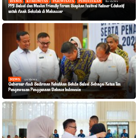
BISNIS
,
KOMUNITAS
,
PARIWISATA
,
PENDIDIKAN
80 views
PPJI Sulsel dan Muslim Friendly Forum Siapkan Festival Kuliner Edukatif
untuk Anak Sekolah di Makassar
NEWS
50 views
Gubernur Andi Sudirman Kukuhkan Sekda Sulsel Sebagai Ketua Tim
Pengawasan Penggunaan Bahasa Indonesia