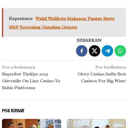
Experience
Wakil Walikota Makassar Pantau Siswa
SMP Screening Gunakan Genose
SEBARKAN
Navigasi
Pos sebelumnya
Pos berikutnya
pos
Başarıbet Türkiye 2024
Glory Casino India Best
Güvenilir On Line Casino Ve
Casinos For Big Wins!
Bahis Platformu
POS TERKAIT