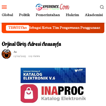
Loncat
Menu
ke
Mobile
konten
Global
Politik
Pemerintahan
Hukrim
Akademisi
 Sebagai Ketua Tim Pengawasan Penggunaan Bahasa Indonesia
TEᖇᗩTᗩᔕ
Orjinal Giriş Adresi Anasayfa
As
13/02/2025
119 views