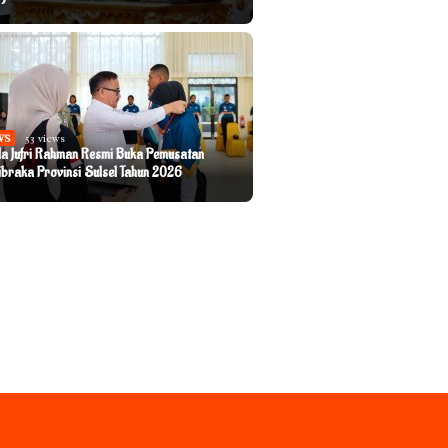
WS
53 views
a Jufri Rahman Resmi Buka Pemusatan
ibraka Provinsi Sulsel Tahun 2026