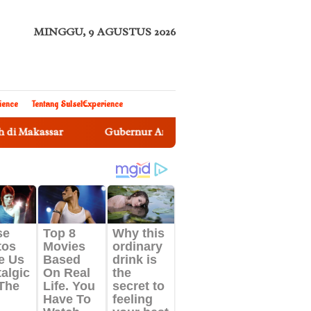
MINGGU, 9 AGUSTUS 2026
ience
Tentang SulselExperience
ssar
Gubernur Andi Sudirman Kukuhkan Sekda Sulsel Se