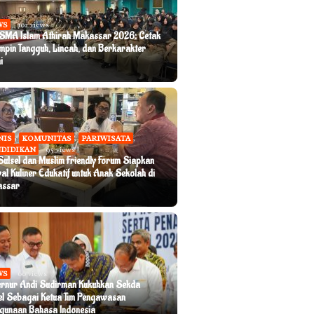
WS
102 views
SMA Islam Athirah Makassar 2026: Cetak
mpin Tangguh, Lincah, dan Berkarakter
i
NIS
,
KOMUNITAS
,
PARIWISATA
,
DIDIKAN
95 views
 Sulsel dan Muslim Friendly Forum Siapkan
val Kuliner Edukatif untuk Anak Sekolah di
assar
WS
60 views
rnur Andi Sudirman Kukuhkan Sekda
el Sebagai Ketua Tim Pengawasan
gunaan Bahasa Indonesia