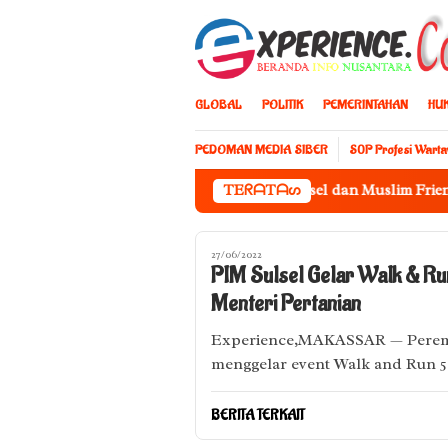
Loncat
ke
konten
GLOBAL
POLITIK
PEMERINTAHAN
HU
PEDOMAN MEDIA SIBER
S0P Profesi Wart
PPJI Sulsel dan Muslim Friendly Foru
TEᖇᗩTᗩᔕ
27/06/2022
PIM Sulsel Gelar Walk & Run
Menteri Pertanian
Experience,MAKASSAR — Peremp
menggelar event Walk and Run 
BERITA TERKAIT