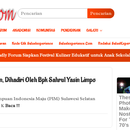
Pencarian
KRIM
AKADEMISI
KOMUNITAS
PENDIDIKAN
GALERI
awan
Kode Etik Sulselexperience
Sulselexperience.com
Redaksi SulselExper
m Siapkan Festival Kuliner Edukatif untuk Anak Sekolah di Maka
, Dihadiri Oleh Bpk Sahrul Yasin Limpo
uan Indonesia Maju (PIM) Sulawesi Selatan
5 K
Baca !!!