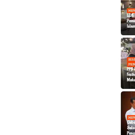
NE
LDK 
Pemi
Islam
BIS
PEN
PPJI
Festi
Mak
NE
Gube
Suls
Peng