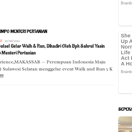
LIMPO MENTERI PERTANIAN
I
U
27/06/2022
ulsel Gelar Walk & Run, Dihadiri Oleh Bpk Sahrul Yasin
Dg.
Nai
 Menteri Pertanian
rience,MAKASSAR — Perempuan Indonesia Maju
) Sulawesi Selatan menggelar event Walk and Run 5 K
!!
SEPEK