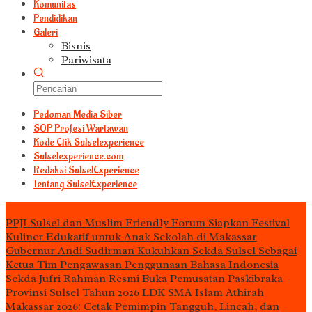
Komunitas
Pendidikan
Galeri
Bisnis
Pariwisata
Pedoman Media Siber
S0P Profesi Wartawan
Kode Etik Sulselexperience
Sulselexperience.com
Redaksi SulselExperience
Tentang SulselExperience
TEᖇᗩTᗩᔕ
PPJI Sulsel dan Muslim Friendly Forum Siapkan Festival
Kuliner Edukatif untuk Anak Sekolah di Makassar
Gubernur Andi Sudirman Kukuhkan Sekda Sulsel Sebagai
Ketua Tim Pengawasan Penggunaan Bahasa Indonesia
Sekda Jufri Rahman Resmi Buka Pemusatan Paskibraka
Provinsi Sulsel Tahun 2026
LDK SMA Islam Athirah
Makassar 2026: Cetak Pemimpin Tangguh, Lincah, dan