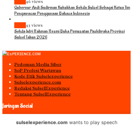
News
46 views
Gubernur Andi Sudirman Kukuhkan Sekda Sulsel Sebagai Ketua Tim
Pengawasan Penggunaan Bahasa Indonesia
News
43 views
Sekda Jufri Rahman Resmi Buka Pemusatan Paskibraka Provinsi
Sulsel Tahun 2026
Pedoman Media Siber
S0P Profesi Wartawan
Kode Etik Sulselexperience
Sulselexperience.com
Redaksi SulselExperience
Tentang SulselExperience
Jaringan Social
Facebook
sulselexperience.com
wants to play speech
Twitter
Instagram