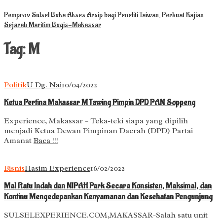
Pemprov Sulsel Buka Akses Arsip bagi Peneliti Taiwan, Perkuat Kajian
Sejarah Maritim Bugis-Makassar
Tag:
M
Politik
U Dg. Nai
10/04/2022
Ketua Pertina Makassar M Tawing Pimpin DPD PAN Soppeng
Experience, Makassar – Teka-teki siapa yang dipilih
menjadi Ketua Dewan Pimpinan Daerah (DPD) Partai
Amanat
Baca !!!
Bisnis
Hasim Experience
16/02/2022
Mal Ratu Indah dan NIPAH Park Secara Konsisten, Maksimal, dan
Kontinu Mengedepankan Kenyamanan dan Kesehatan Pengunjung
SULSELEXPERIENCE.COM,MAKASSAR-Salah satu unit