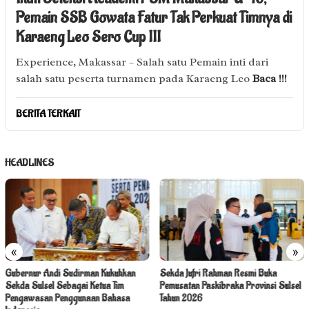
Pemain SSB Gowata Fatur Tak Perkuat Timnya di
Karaeng Leo Sero Cup III
Experience, Makassar – Salah satu Pemain inti dari
salah satu peserta turnamen pada Karaeng Leo
Baca !!!
BERITA TERKAIT
HEADLINES
«
»
Gubernur Andi Sudirman Kukuhkan
Sekda Jufri Rahman Resmi Buka
Sekda Sulsel Sebagai Ketua Tim
Pemusatan Paskibraka Provinsi Sulsel
Pengawasan Penggunaan Bahasa
Tahun 2026