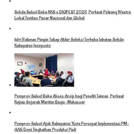
Sekda Sulsel Buka KKS x DIGIFEST 2026, Perkuat Peluang Wastra
Lokal Tembus Pasar Nasional dan Global
Jufri Rahman Pimpin Tahap Akhir Seleksi Terbuka Jabatan Sekda
Kabupaten Jeneponto
Pemprov Sulsel Buka Akses Arsip bagi Peneliti Taiwan, Perkuat
Kajian Sejarah Maritim Bugis-Makassar
Pemprov Sulsel Ajak Kabupaten/Kota Percepat Implementasi PM-
AAS Demi Tingkatkan Produksi Padi