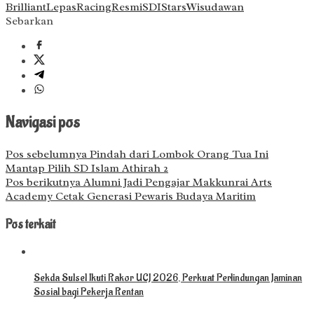
Brilliant
Lepas
Racing
Resmi
SDI
Stars
Wisudawan
Sebarkan
Navigasi pos
Pos sebelumnya
Pindah dari Lombok Orang Tua Ini
Mantap Pilih SD Islam Athirah 2
Pos berikutnya
Alumni Jadi Pengajar Makkunrai Arts
Academy Cetak Generasi Pewaris Budaya Maritim
Pos terkait
Sekda Sulsel Ikuti Rakor UCJ 2026, Perkuat Perlindungan Jaminan
Sosial bagi Pekerja Rentan