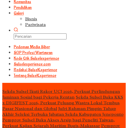
Komunitas
Pendidikan
Galeri
Bisnis
Pariwisata
Pedoman Media Siber
S0P Profesi Wartawan
Kode Etik Sulselexperience
Sulselexperience.com
Redaksi SulselExperience
Tentang SulselExperience
TEᖇᗩTᗩᔕ
Sekda Sulsel Ikuti Rakor UCJ 2026, Perkuat Perlindungan
Jaminan Sosial bagi Pekerja Rentan
Sekda Sulsel Buka KKS
x DIGIFEST 2026, Perkuat Peluang Wastra Lokal Tembus
Pasar Nasional dan Global
Jufri Rahman Pimpin Tahap
Akhir Seleksi Terbuka Jabatan Sekda Kabupaten Jeneponto
Pemprov Sulsel Buka Akses Arsip bagi Peneliti Taiwan,
Perkuat Kajian Sejarah Maritim Bugis-Makassar
Pemprov