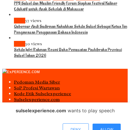
PPJI Sulsel dan Muslim Friendly Forum Siapkan Festival Kuliner
Edukatif untuk Anak Sekolah di Makassar
News
57 views
Gubernur Andi Sudirman Kukuhkan Sekda Sulsel Sebagai Ketua Tim
Pengawasan Penggunaan Bahasa Indonesia
News
50 views
Sekda Jufri Rahman Resmi Buka Pemusatan Paskibraka Provinsi
Sulsel Tahun 2026
Pedoman Media Siber
S0P Profesi Wartawan
Kode Etik Sulselexperience
Sulselexperience.com
Redaksi SulselExperience
sulselexperience.com
wants to play speech
Tentang SulselExperience
Jaringan Social
DENY
ALLOW