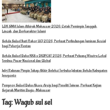
LDK SMA Islam Athirah Makassar 2026: Cetak Pemimpin Tangguh,
Lincah, dan Berkarakter Islami
Sekda Sulsel Ikuti Rakor UCJ 2026, Perkuat Perlindungan Jaminan Sosial
bagi Pekerja Rentan
Sekda Sulsel Buka KKS x DIGIFEST 2026, Perkuat Peluang Wastra Lokal
Tembus Pasar Nasional dan Global
Jufri Rahman Pimpin Tahap Akhir Seleksi Terbuka Jabatan Sekda Kabupaten
Jeneponto
Pemprov Sulsel Buka Akses Arsip bagi Peneliti Taiwan, Perkuat Kajian
Sejarah Maritim Bugis-Makassar
Tag:
Wagub sul sel