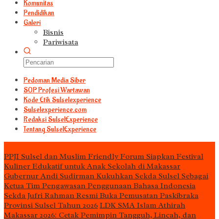
Komunitas
Pendidikan
Galeri
Bisnis
Pariwisata
Pedoman Media Siber
S0P Profesi Wartawan
Kode Etik Sulselexperience
Sulselexperience.com
Redaksi SulselExperience
Tentang SulselExperience
TEᖇᗩTᗩᔕ
PPJI Sulsel dan Muslim Friendly Forum Siapkan Festival
Kuliner Edukatif untuk Anak Sekolah di Makassar
Gubernur Andi Sudirman Kukuhkan Sekda Sulsel Sebagai
Ketua Tim Pengawasan Penggunaan Bahasa Indonesia
Sekda Jufri Rahman Resmi Buka Pemusatan Paskibraka
Provinsi Sulsel Tahun 2026
LDK SMA Islam Athirah
Makassar 2026: Cetak Pemimpin Tangguh, Lincah, dan