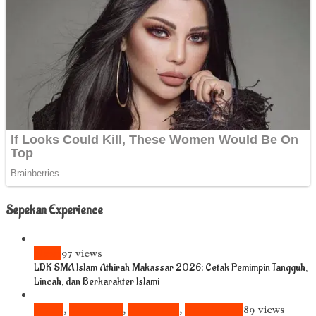
Sepekan Experience
News
97 views
LDK SMA Islam Athirah Makassar 2026: Cetak Pemimpin Tangguh,
Lincah, dan Berkarakter Islami
Bisnis
,
Komunitas
,
Pariwisata
,
Pendidikan
89 views