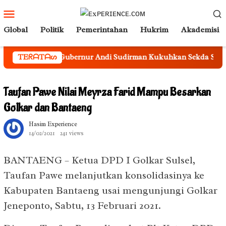
Loncat
Menu
ke
Mobile
Global
Politik
Pemerintahan
Hukrim
Akademisi
konten
Gubernur Andi Sudirman Kukuhkan Sekda Sulsel Sebagai K
TEᖇᗩTᗩᔕ
Taufan Pawe Nilai Meyrza Farid Mampu Besarkan
Golkar dan Bantaeng
Hasim Experience
14/02/2021
241 views
BANTAENG – Ketua DPD I Golkar Sulsel,
Taufan Pawe melanjutkan konsolidasinya ke
Kabupaten Bantaeng usai mengunjungi Golkar
Jeneponto, Sabtu, 13 Februari 2021.