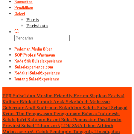
Komunitas
Pendidikan
Galeri
Bisnis
Pariwisata
Pedoman Media Siber
S0P Profesi Wartawan
Kode Etik Sulselexperience
Sulselexperience.com
Redaksi SulselExperience
Tentang SulselExperience
TEᖇᗩTᗩᔕ
PPJI Sulsel dan Muslim Friendly Forum Siapkan Festival
Kuliner Edukatif untuk Anak Sekolah di Makassar
Gubernur Andi Sudirman Kukuhkan Sekda Sulsel Sebagai
Ketua Tim Pengawasan Penggunaan Bahasa Indonesia
Sekda Jufri Rahman Resmi Buka Pemusatan Paskibraka
Provinsi Sulsel Tahun 2026
LDK SMA Islam Athirah
Makassar 2026: Cetak Pemimpin Tangguh, Lincah, dan