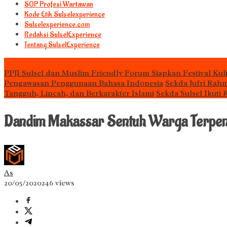
S0P Profesi Wartawan
Kode Etik Sulselexperience
Sulselexperience.com
Redaksi SulselExperience
Tentang SulselExperience
TEᖇᗩTᗩᔕ
PPJI Sulsel dan Muslim Friendly Forum Siapkan Festival Kul
Pengawasan Penggunaan Bahasa Indonesia
Sekda Jufri Rah
Tangguh, Lincah, dan Berkarakter Islami
Sekda Sulsel Ikuti
Dandim Makassar Sentuh Warga Terpenc
As
20/05/2020
246 views