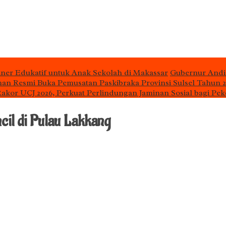
iner Edukatif untuk Anak Sekolah di Makassar
Gubernur Andi
man Resmi Buka Pemusatan Paskibraka Provinsi Sulsel Tahun 
 Rakor UCJ 2026, Perkuat Perlindungan Jaminan Sosial bagi Pek
il di Pulau Lakkang