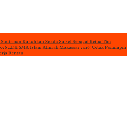
 Sudirman Kukuhkan Sekda Sulsel Sebagai Ketua Tim
2026
LDK SMA Islam Athirah Makassar 2026: Cetak Pemimpin
erja Rentan