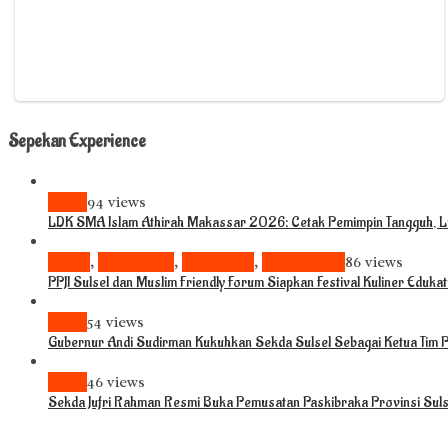
Sepekan Experience
News
94 views
LDK SMA Islam Athirah Makassar 2026: Cetak Pemimpin Tangguh, Li
Bisnis
,
Komunitas
,
Pariwisata
,
Pendidikan
86 views
PPJI Sulsel dan Muslim Friendly Forum Siapkan Festival Kuliner Eduka
News
54 views
Gubernur Andi Sudirman Kukuhkan Sekda Sulsel Sebagai Ketua Tim
News
46 views
Sekda Jufri Rahman Resmi Buka Pemusatan Paskibraka Provinsi Sul