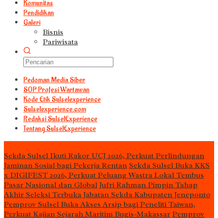
Komunitas
Pendidikan
Galeri
Bisnis
Pariwisata
Pedoman Media Siber
S0P Profesi Wartawan
Kode Etik Sulselexperience
Sulselexperience.com
Redaksi SulselExperience
Tentang SulselExperience
TEᖇᗩTᗩᔕ
Sekda Sulsel Ikuti Rakor UCJ 2026, Perkuat Perlindungan
Jaminan Sosial bagi Pekerja Rentan
Sekda Sulsel Buka KKS
x DIGIFEST 2026, Perkuat Peluang Wastra Lokal Tembus
Pasar Nasional dan Global
Jufri Rahman Pimpin Tahap
Akhir Seleksi Terbuka Jabatan Sekda Kabupaten Jeneponto
Pemprov Sulsel Buka Akses Arsip bagi Peneliti Taiwan,
Perkuat Kajian Sejarah Maritim Bugis-Makassar
Pemprov