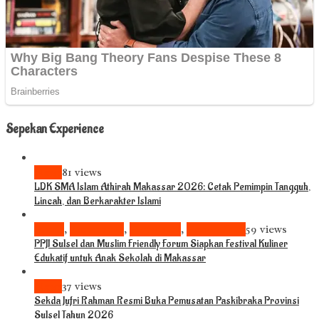
Sepekan Experience
News
81 views
LDK SMA Islam Athirah Makassar 2026: Cetak Pemimpin Tangguh,
Lincah, dan Berkarakter Islami
Bisnis
,
Komunitas
,
Pariwisata
,
Pendidikan
59 views
PPJI Sulsel dan Muslim Friendly Forum Siapkan Festival Kuliner
Edukatif untuk Anak Sekolah di Makassar
News
37 views
Sekda Jufri Rahman Resmi Buka Pemusatan Paskibraka Provinsi
Sulsel Tahun 2026