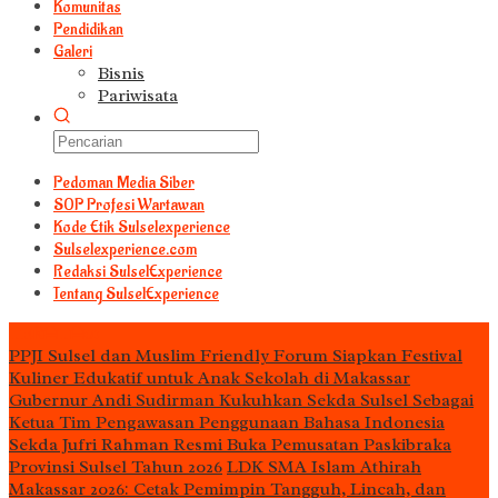
Komunitas
Pendidikan
Galeri
Bisnis
Pariwisata
Pedoman Media Siber
S0P Profesi Wartawan
Kode Etik Sulselexperience
Sulselexperience.com
Redaksi SulselExperience
Tentang SulselExperience
TEᖇᗩTᗩᔕ
PPJI Sulsel dan Muslim Friendly Forum Siapkan Festival
Kuliner Edukatif untuk Anak Sekolah di Makassar
Gubernur Andi Sudirman Kukuhkan Sekda Sulsel Sebagai
Ketua Tim Pengawasan Penggunaan Bahasa Indonesia
Sekda Jufri Rahman Resmi Buka Pemusatan Paskibraka
Provinsi Sulsel Tahun 2026
LDK SMA Islam Athirah
Makassar 2026: Cetak Pemimpin Tangguh, Lincah, dan